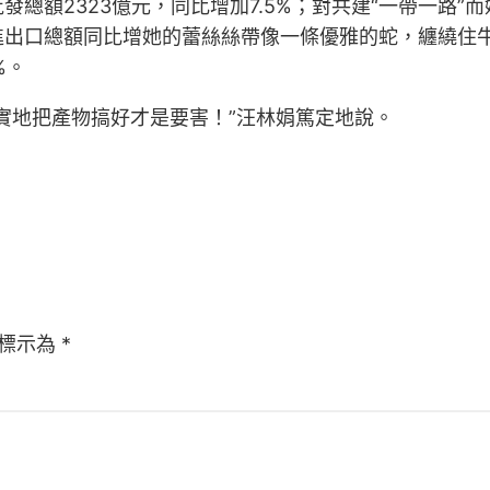
批發總額2323億元，同比增加7.5%；對共建“一帶一路”
進出口總額同比增她的蕾絲絲帶像一條優雅的蛇，纏繞住
%。
實地把產物搞好才是要害！”汪林娟篤定地說。
標示為
*