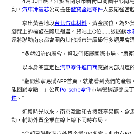
4月30日晚，江蘇省南京市新街口商圈中心商場
動，
汽車冷氣芯
公司擔任
藍寶堅尼零件
人嚴衛強當
拿出黃金地段
台北汽車材料
、黃金展位，為外
腳踝上的標籤在隨風飄盪。貨站上C位……該展銷
水
還將聯動南京都會圈內其他城市連續舉行多類展會
“多虧如許的展會，幫我們拓展國際市場。”嚴衛
以本身簡直定性
汽車零件進口商
應對內部周遭
“翻開蘇寧易購APP首頁，就能看到我們的產
能回歸零點！」公司
Porsche零件
市場營銷部部長丁
件
。”
近段時光以來，南京激勵和支撐蘇寧易購、盒馬
動，輔助外貿企業在線上線下同時布局。
“今朝已聯繫南京外貿企業100多家，此中有