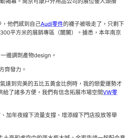
運動揭幕。南京可康戶外用品公司的展位後人頭攢
步，他們感到自己
Audi零件
的襪子被吸走了，只剩下
1300平方米的展銷專區（闤闠）。據悉，本年南京
調劑產物design。
方齊發力。
霸氣達到完美的五比五黃金比例時，我的戀愛運勢才
供給了諸多方便，我們有信念拓展市場空間
VW零
”、加年夜線下流量支撐、增添線下門店投放等舉
著牛土豪和虛空中的張水瓶大喊。余家告竣一起配合意