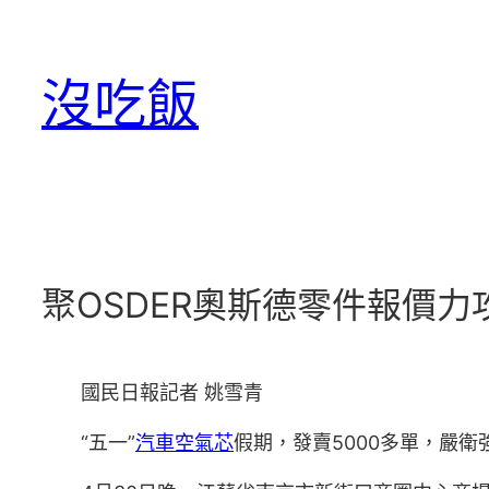
跳
至
沒吃飯
主
要
內
容
聚OSDER奧斯德零件報價
國民日報
記者 姚雪青
“五一”
汽車空氣芯
假期，發賣5000多單，嚴衛