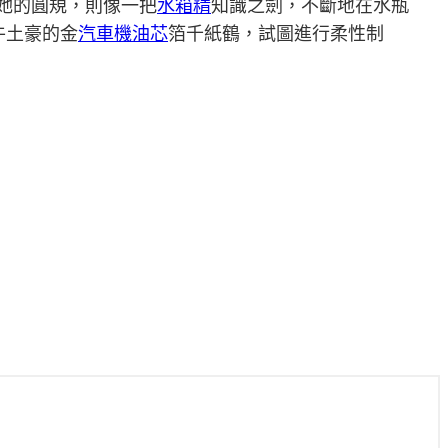
而她的圓規，則像一把
水箱精
知識之劍，不斷地在水瓶
牛土豪的金
汽車機油芯
箔千紙鶴，試圖進行柔性制