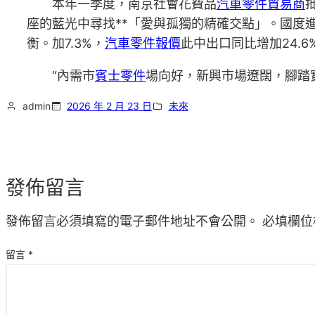
本年一季度，南京社會花費品
汽車零件貿易商
座的藍光中尋找**「愛與孤獨的精確交點」。國度
衡。加7.3%，
汽車零件報價
此中出口同比增加24.6
“內需市
賓士零件
場向好，新興市場遼闊，腳踏
admin
2026 年 2 月 23 日
未來
發佈留言
發佈留言必須填寫的電子郵件地址不會公開。
必填欄位
留言
*