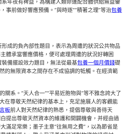
關系年夜有裨益，為構建人類命運配合體供給無益鑒
事前做好響應預備。“與時逐”“積著之理”等治
包養
所形成的負內部性題目，表示為周遭的狀況公共物品
務主體承當響應價格，便可處理周遭的狀況好轉困
置裝備擺設效力題目，無法從最基
包養一個月價錢
礎
天然的無限資本之間存在不成協調的牴觸。在經濟範
關系。“天人合一”“平易近胞物與”等不雅念誇大了
誇大在尊敬天然紀律的基本上，充足施展人的客觀能
言板
前人對天然紀律的熟悉，提倡尊敬與善待天
明白提出尊敬天然資本的維護和開闢機會，并經由過
大滿足常樂；墨子主意“往無用之費”，以為節省是