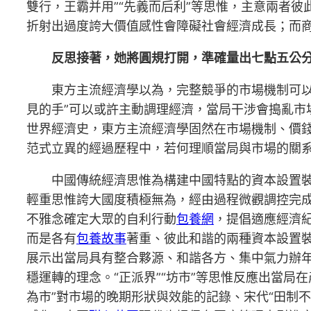
雙行，王霸并用”“先義而后利”等思惟，主意兩者
折射出過度誇大價值感性會障礙社會經濟成長；而
反思接著，她將圓規打開，準確量出七點五公
東方主流經濟學以為，完整競爭的市場機制可
見的手”可以或許主動調理經濟，當局干涉會搗亂
世界經濟史，東方主流經濟學固然在市場機制、價
范式立異的經過歷程中，若何理順當局與市場的關
中國傳統經濟思惟為構建中國特點的資本設置
輕重思惟誇大國度積極無為，經由過程微觀調控完成
不雅念確定大眾的自利行動
包養網
，提倡適應經濟
而是各有
包養故事
著重、彼此和諧的兩種資本設置裝
展示出當局具有整合夥源、和諧各方、集中氣力辦年
穩運轉的理念。“正派界”“坊市”等思惟反應出當
為市”對市場的晚期形狀與效能的記錄、宋代“田制不