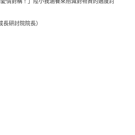
制愛情對稱！」陞小我涵養來削減對物資的過度討
成長研討院院長）