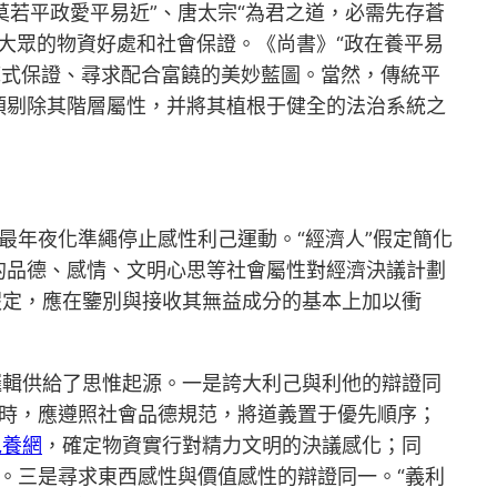
莫若平政愛平易近”、唐太宗“為君之道，必需先存蒼
重大眾的物資好處和社會保證。《尚書》“政在養平易
兜底式保證、尋求配合富饒的美妙藍圖。當然，傳統平
須剔除其階層屬性，并將其植根于健全的法治系統之
最年夜化準繩停止感性利己運動。“經濟人”假定簡化
的品德、感情、文明心思等社會屬性對經濟決議計劃
假定，應在鑒別與接收其無益成分的基本上加以衝
邏輯供給了思惟起源。一是誇大利己與利他的辯證同
時，應遵照社會品德規范，將道義置于優先順序；
包養網
，確定物資實行對精力文明的決議感化；同
能。三是尋求東西感性與價值感性的辯證同一。“義利