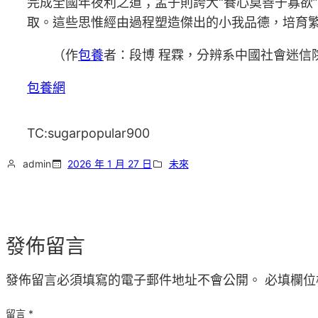
完成全國年夜利之道；孟子則誇大“養心莫善于寡欲
取。這些思惟經由過程塑造傑出的小我品德，培育
（作
包養
者：段博 程霖，分辨系中國社會迷信
包養網
TC:sugarpopular900
admin
2026 年 1 月 27 日
未來
發佈留言
發佈留言必須填寫的電子郵件地址不會公開。
必填欄位
留言
*