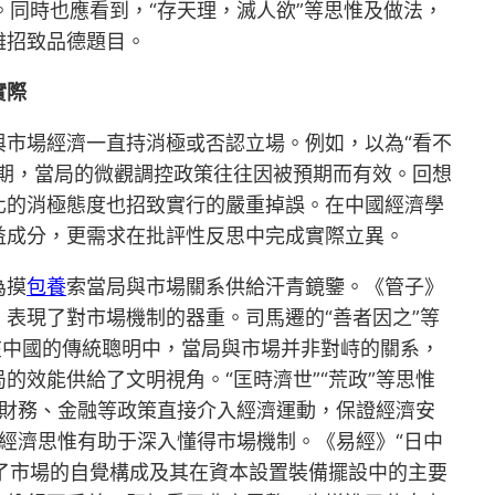
。同時也應看到，“存天理，滅人欲”等思惟及做法，
難招致品德題目。
實際
市場經濟一直持消極或否認立場。例如，以為“看不
期，當局的微觀調控政策往往因被預期而有效。回想
化的消極態度也招致實行的嚴重掉誤。在中國經濟學
益成分，更需求在批評性反思中完成實際立異。
為摸
包養
索當局與市場關系供給汗青鏡鑒。《管子》
表現了對市場機制的器重。司馬遷的“善者因之”等
在中國的傳統聰明中，當局與市場并非對峙的關系，
效能供給了文明視角。“匡時濟世”“荒政”等思惟
程財務、金融等政策直接介入經濟運動，保證經濟安
統經濟思惟有助于深入懂得市場機制。《易經》“日中
了市場的自覺構成及其在資本設置裝備擺設中的主要