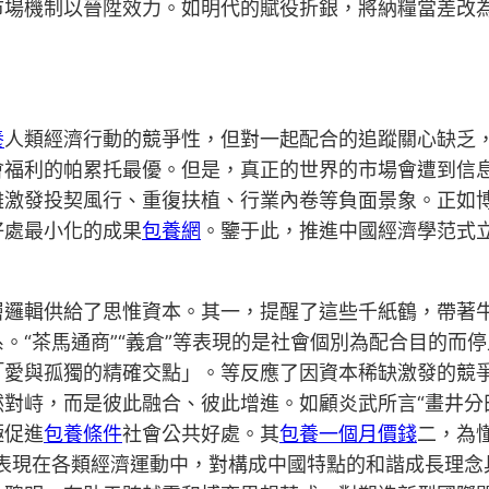
市場機制以晉陞效力。如明代的賦役折銀，將納糧當差改
養
人類經濟行動的競爭性，但對一起配合的追蹤關心缺乏
會福利的帕累托最優。但是，真正的世界的市場會遭到信
激發投契風行、重復扶植、行業內卷等負面景象。正如博
好處最小化的成果
包養網
。鑒于此，推進中國經濟學范式
層邏輯供給了思惟資本。其一，提醒了這些千紙鶴，帶著
“茶馬通商”“義倉”等表現的是社會個別為配合目的而停
*「愛與孤獨的精確交點」。等反應了因資本稀缺激發的競
對峙，而是彼此融合、彼此增進。如顧炎武所言“畫井分
極促進
包養條件
社會公共好處。其
包養一個月價錢
二，為
表現在各類經濟運動中，對構成中國特點的和諧成長理念具