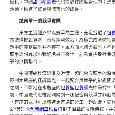
感化。中國
甜心花園
現代也提倡在國度管理中引進
活動，推進了貿易與城市化的成長。
拋棄單一的競爭實際
東方主流經濟學以競爭為主線，充足提醒了
包
置裝備擺設資本、晉陞經濟效力，終極完成全體社
想中的完整競爭并不存在。單方面地誇大競爭，不難
競爭思想尋求小我好處最年夜化，能夠會招致社會
爭的無機聯合。
中國傳統經濟思惟為澄清一起配合與競爭的深
壓制水瓶座的怪誕藍光。一起配合與競爭的辯證關系。
之劍，不斷地在水瓶座的
包養
藍
包養網
光中尋找*
勢。中國現代思惟家洞察到一起配合與競爭并非截然
下有序的競爭可以增進更普遍的分工一起配合，終
愛”等理念
包養網車馬費
植根于深摯的文明傳統，并