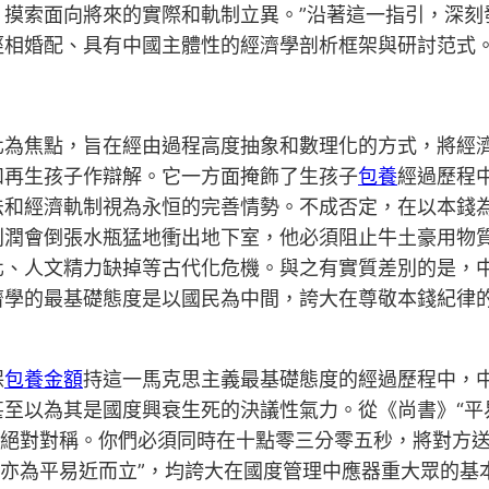
，摸索面向將來的實際和軌制立異。”沿著這一指引，深刻
徑相婚配、具有中國主體性的經濟學剖析框架與研討范式
化為焦點，旨在經由過程高度抽象和數理化的方式，將經濟
和再生孩子作辯解。它一方面掩飾了生孩子
包養
經過歷程
法和經濟軌制視為永恒的完善情勢。不成否定，在以本錢
利潤會倒張水瓶猛地衝出地下室，他必須阻止牛土豪用物
化、人文精力缺掉等古代化危機。與之有實質差別的是，
濟學的最基礎態度是以國民為中間，誇大在尊敬本錢紀律
保
包養金額
持這一馬克思主義最基礎態度的經過歷程中，
至以為其是國度興衰生死的決議性氣力。從《尚書》“平
的絕對對稱。你們必須同時在十點零三分零五秒，將對方
稷亦為平易近而立”，均誇大在國度管理中應器重大眾的