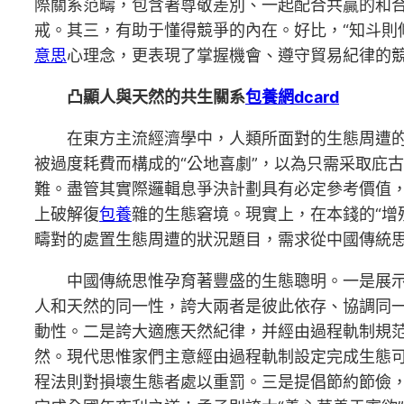
際關系范疇，包含著尊敬差別、一起配合共贏的和
戒。其三，有助于懂得競爭的內在。好比，“知斗則修
意思
心理念，更表現了掌握機會、遵守貿易紀律的
凸顯人與天然的共生關系
包養網dcard
在東方主流經濟學中，人類所面對的生態周遭
被過度耗費而構成的“公地喜劇”，以為只需采取庇
難。盡管其實際邏輯息爭決計劃具有必定參考價值
上破解復
包養
雜的生態窘境。現實上，在本錢的“增殖
疇對的處置生態周遭的狀況題目，需求從中國傳統
中國傳統思惟孕育著豐盛的生態聰明。一是展
人和天然的同一性，誇大兩者是彼此依存、協調同一
動性。二是誇大適應天然紀律，并經由過程軌制規
然。現代思惟家們主意經由過程軌制設定完成生態可
程法則對損壞生態者處以重罰。三是提倡節約節儉，