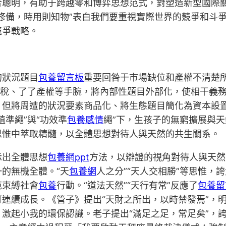
合聰明，有助于跨越零和博弈思想范式，對塑造新型國際
備，時用則知物”表白我們要重視實際世界的競爭和斗爭，
競爭戰略。
的狀況題目
包養留言板
重要回咎于市場缺位和產權不清楚
古稅、了了產權等手腕，將內部性題目外部化，使相干義
，但將周遭的狀況要素商品化、將生態題目簡化為資本設
準繩”與“功效準
包養感情
繩”下，生孩子的無窮擴展與
思惟中萃取精髓，以全體思想對待人與天然的共生關系。
示出全體思想
包養網ppt
方法，以辯證的視角對待人與天然的
的無機全體。“天
包養網
人之分”“天人交相勝”等思惟，
范束縛社會
包養
行動。“道法天然”“天行有常”反應了
包養留
連續成長。《管子》提出“天財之所出，以時禁發焉”，
激起小我的環保認識。老子提出“滿足之足，常足矣”，誇