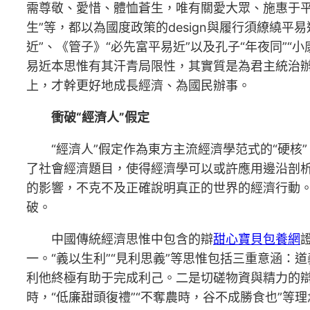
需尊敬、愛惜、體恤蒼生，唯有關愛大眾、施惠于平
生”等，都以為國度政策的design與履行須繚繞
近”、《管子》“必先富平易近”以及孔子“年夜同”
易近本思惟有其汗青局限性，其實質是為君主統治
上，才幹更好地成長經濟、為國民辦事。
衝破“經濟人”假定
“經濟人”假定作為東方主流經濟學范式的“硬
了社會經濟題目，使得經濟學可以或許應用邊沿剖
的影響，不克不及正確說明真正的世界的經濟行動。
破。
中國傳統經濟思惟中包含的辯
甜心寶貝包養網
一。“義以生利”“見利思義”等思惟包括三重意涵：
利他終極有助于完成利己。二是切磋物資與精力的辯
時，“低廉甜頭復禮”“不奪農時，谷不成勝食也”