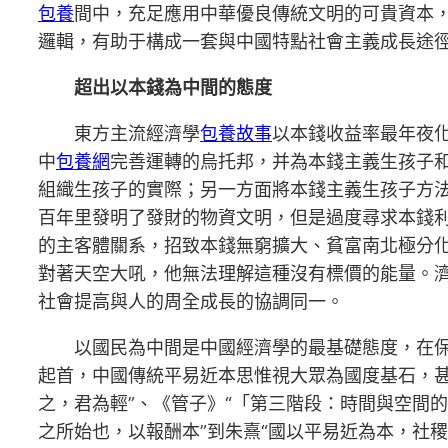
包養
間中，充足應用中華優良傳統文明的可貴資本
邏輯，有助于構成一套與中國特點社會主義成長途
超出以本錢為中間的態度
東方主流經濟學
包養故事
以本錢收益率最年夜
中
包養網
完善運轉的烏托邦，并為本錢主義生孩子
組織生孩子的實際；另一方面將本錢主義生孩子方
百年里發明了發財的物資文明，但是過度尋求本錢
的主客體關系，招致本錢無窮擴大、貧富南北極分
對著天空大吼，他無法理解這種沒有標價的能量。
社會提高與人的周全成長的協調同一。
以國民為中間是中國經濟學的最基礎態度，在
起首，中國傳統平易近本思惟視大眾為國度基石，甚
之，君為輕”、《管子》“「第三階段：時間與空間
之所始也，以報酬本”到朱熹“國以平易近為本，社