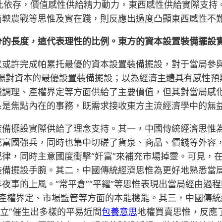
彼此依存，價值感性供給精力動力，東西感性供給實際支持
商鞅農戰等思惟及實在踐，則反應出過度凸顯東西感性不
分的長度，這代表理性的比例。東方的資本設置裝備擺設
以或許完成帕累托最優的資本設置裝備擺設，對于當局參與
市場對資本的最優設置裝備擺設；以為經濟主體具有感性預
錢調理、產權界定等方面供給了主要價值，但其對當局感
系是焦點內在的事務，既需求接收東方主流經濟學中的無
裝備擺設實際供給了理念支持。其一，中國傳統經濟思惟
富國強兵，同時也集中切磋了貨泉、商品、價錢等外容，
紀律，同時主意國度衝擊“奸富”來補充市場掉靈。可見，
備擺設手腕。其二，中國傳統經濟思惟為更好地熟悉當局的
夜事的上風。“常平倉”“平糴”等思惟表現出當局經由過
局在產權界定、市場監管等方面的本能機能。其三，中國傳
立”催生出多樣的平易近間
包養意思
地權買賣思惟，反應