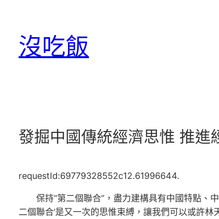
跳
至
沒吃飯
主
要
內
容
發掘中國傳統經濟思惟 推進
requestId:69779328552c12.61996644.
保持“第二個聯合”，盡力建構具有中國特點、
二個聯合’是又一次的思惟束縛，讓我們可以或許林