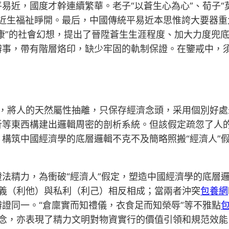
易近，國度才幹連續繁華。老子“以蒼生心為心”、荀子“
平易近生福祉睜開。最后，中國傳統平易近本思惟誇大要器
“小康”的社會幻想，提出了晉陞蒼生生涯程度、加大力度
辦事，帶有階層烙印，缺少牢固的軌制保證。在鑒戒中，
核”，將人的天然屬性抽離，只保存經濟念頭，采用個別好處
析等東西構建出邏輯周密的剖析系統。但該假定疏忽了人
構筑中國經濟學的底層邏輯不克不及簡略照搬“經濟人”
證法精力，為衝破“經濟人”假定，塑造中國經濟學的底層
道義（利他）與私利（利己）相反相成；當兩者沖突
包養網
證同一。“倉廩實而知禮儀，衣食足而知榮辱”等不雅點
等理念，亦表現了精力文明對物資實行的價值引領和規范效