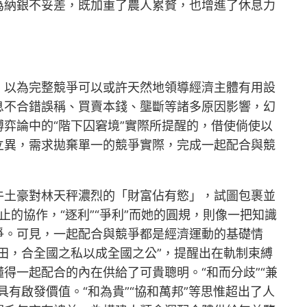
為納銀不妥差，既加重了農人累贅，也增進了休息力
，以為完整競爭可以或許天然地領導經濟主體有用設
息不合錯誤稱、買賣本錢、壟斷等諸多原因影響，幻
弈論中的“階下囚窘境”實際所提醒的，借使倘使以
立異，需求拋棄單一的競爭實際，完成一起配合與競
牛土豪對林天秤濃烈的「財富佔有慾」，試圖包裹並
止的協作，“逐利”“爭利”而她的圓規，則像一把知識
爭。可見，一起配合與競爭都是經濟運動的基礎情
田，合全國之私以成全國之公”，提醒出在軌制束縛
懂得一起配合的內在供給了可貴聰明。“和而分歧”“兼
有啟發價值。“和為貴”“協和萬邦”等思惟超出了人