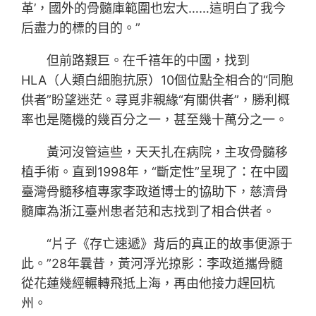
革’，國外的骨髓庫範圍也宏大……這明白了我今
后盡力的標的目的。”
但前路艱巨。在千禧年的中國，找到
HLA（人類白細胞抗原）10個位點全相合的“同胞
供者”盼望迷茫。尋覓非親緣“有關供者”，勝利概
率也是隨機的幾百分之一，甚至幾十萬分之一。
黃河沒管這些，天天扎在病院，主攻骨髓移
植手術。直到1998年，“斷定性”呈現了：在中國
臺灣骨髓移植專家李政道博士的協助下，慈濟骨
髓庫為浙江臺州患者范和志找到了相合供者。
“片子《存亡速遞》背后的真正的故事便源于
此。”28年曩昔，黃河浮光掠影：李政道攜骨髓
從花蓮幾經輾轉飛抵上海，再由他接力趕回杭
州。