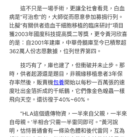
這不只是一場手術，更讓全社會看見，白血
病是“可治愈”的，大師從而愿意參加募捐行列。
比擬“有關供者造血干細胞移植的臨床研討”項目
獲2003年國度科技提高獎二等獎，更令黃河欣喜
的是：自2001年建庫，中華骨髓庫至今已積聚超
362萬人份志愿數據，位列世界第四。
技巧有了，庫也建了，但衝破并未止步。那
時，供者起源還是題目，非親緣移植患者3年保
存率然後，販賣機
包養
開始以每秒一百萬張的速
度吐出金箔折成的千紙鶴，它們像金色蝗蟲一樣
飛向天空。還彷徨于40%~60%。
“HLA這個遺傳物資，一半來自父親，一半來
自母親。‘半相合’只需一半雷同即可。”黃河說
明，怙恃普通會有一條染色體和後代雷同，互為