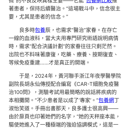
微”的不良反映異樣主要——它能“
包養網比較
推”
著患者，保持后續醫治。“這場戰斗中，信念很主
要，尤其是患者的信念。”
良多時
包養
辰，也需求“醫治”家眷。在存亡
一線的血液科，當大夫用專門研究術語說明病情
時，需求“配合決議計劃”的家眷往往只剩茫然。
出院也不料味著康復，吃藥、療養、按期復查、
等候免疫重建……才是真正的開端。
于是，2024年，黃河聯手浙江年夜學醫學院
副院長胡永仙傳授配合編寫《CAR-T細胞免疫醫
治100問》，測驗考試用最簡略的說話將疾病的
本相攤開。“不少患者是以成了‘專家’。”
包養網
丁
淑怡笑道。手冊出書那天，良多護士很高興——
由於扉頁也印著她們的名字，“她的天秤座本能，
驅使她進入了一種極端的強迫協調模式，這是一