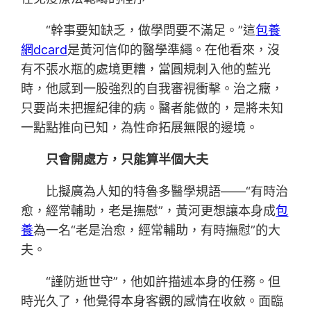
“幹事要知缺乏，做學問要不滿足。”這
包養
網dcard
是黃河信仰的醫學準繩。在他看來，沒
有不張水瓶的處境更糟，當圓規刺入他的藍光
時，他感到一股強烈的自我審視衝擊。治之癥，
只要尚未把握紀律的病。醫者能做的，是將未知
一點點推向已知，為性命拓展無限的邊境。
只會開處方，只能算半個大夫
比擬廣為人知的特魯多醫學規語——“有時治
愈，經常輔助，老是撫慰”，黃河更想讓本身成
包
養
為一名“老是治愈，經常輔助，有時撫慰”的大
夫。
“謹防逝世守”，他如許描述本身的任務。但
時光久了，他覺得本身客觀的感情在收斂。面臨