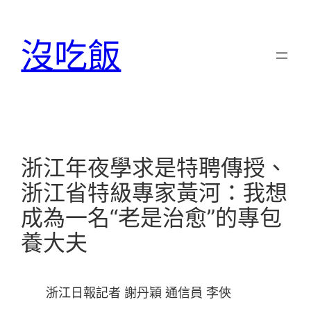
跳
至
沒吃飯
主
要
內
容
浙江年夜學求是特聘傳授、
浙江省特級專家黃河：我想
成為一名“老是治愈”的專包
養大夫
浙江日報記者 謝丹穎 通信員 李俠