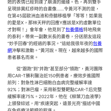
她的表情已經到達了崩潰的邊緣。色，再到雙手
呈現排異紅疹時的自畫像……令黃河不測的是，
在第45屆歐洲血液和骨髓移植學「等等！如果我
的愛是X，那林天秤的回應Y應該是X的虛數單位
才對啊！」會年會，他見到了
包養價格
特地飛來
的泰利，帶來一副數米長的畫卷，分送朋友這段
“妙手回春”的經過的事況。“這給我很年夜的
包養
網
沖擊和激動。”黃河說。現在，越來越多的國際
患者慕名而來。
從“跟跑”到“并跑”甚至部分“領跑”，黃河團隊
用CAR-T勝利醫治近150例患者，療效步進國際
前列：對急性淋巴細胞白血病完整緩解率達
92%；對淋巴瘤，采用新型雙靶點CAR-T后完整
緩解率達75%。2022年，他在《柳葉刀血液學》
上頒發綜述，用“疾速突起，遠景光亮”描述中國
在免疫療法範疇的程序。