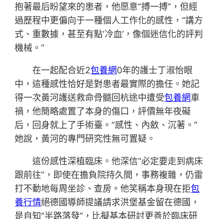
抱著最后盼望來的患者，他愿意“搏一搏”，但經
過歷程中更偏向于一種個人工作化的感性，“講方
式、重數據，甚至有點‘冷血’，像個迷信化的評判
機械。”
在一起配合近2
包養網
0年的護士丁淑怡眼
中，這種感性恰好是對患者最實際的擔任。她記
得一次黃河護送救命骨髓回杭途中遭受
包養網
車
禍，他簡略處置了本身的傷口，評價無年夜礙
后，回身就上了手術臺。“感性、內斂、沉著。”
她說，黃河的專門研究性無可置疑。
這份感性深植臨床。他深信“必定要走到病床
跟前往”，即使在擔負院持久間，事務複雜，仍雷
打不動地每周坐診、查房。他笑稱本身現在拒
包
養行情
絕德國導師提議請求洪堡基金留在德國，
是自知“半路落發”，比擬基本研討更善於臨床研