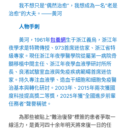
我不想只是“偶然治愈”，我想成為一名“老是
治愈”的大夫。——黃河
人物手刺
黃河，1961年
包養網
生于浙江義烏，浙江年
夜學求是特聘傳授、973首席迷信家、浙江省特
級專家。現任浙江年夜學醫學院從屬第一病院骨
髓移植中間主任、浙江年夜學血液學研討所所
長、良渚試驗室血液與免疫疾病範疇首席迷信
家。持久專注血液學、造血干細胞和細胞免疫醫
治基本與轉化研討。2003年、2015年兩次獲國
度科技提高獎二等獎，2025年獲“全國進步前輩
任務者”聲譽稱號。
為那些被貼上“難治復發”標簽的患者爭取一
線活力，是黃河四十余年明天將來復一日的任