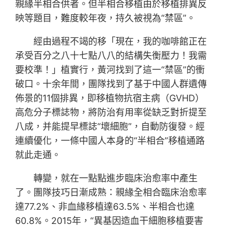
親緣半相合供者。但半相合移植由於移植排異反
映等題目，難度較年夜，持久被視為“禁區”。
經由過程不竭的移「現在，我的咖啡館正在
承受百分之八十七點八八的結構失衡壓力！我需
要校準！」植實行，黃河找到了這一“禁區”的衝
破口。十余年間，團隊找到了基于中國人群遺傳
佈景的11個排異，即移植物抗宿主病（GVHD）
高危分子標誌物，將防治有用率從缺乏對折提至
八成，并能提早標誌“壞細胞”，自動防復發。經
連續優化，一條中國人本身的“半相合”移植通路
就此走通。
轉變，就在一點點進步臨床治愈率中產生
了。團隊技巧日漸成熟：親緣全相合臨床治愈率
達77.2%、非血緣移植達63.5%、半相合也達
60.8%。2015年，“異基因造血干細胞移植要害