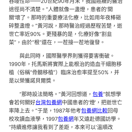
吞噬性命——20世紀90年月末，我國癌癥的醫治
途徑尚不清楚。“人體就像一盞燈，患者的‘開
關’壞了。那時的重要療法化療，比如用年夜棒砸
碎整盞燈。”黃河說，那時醫治經過歷程苦楚，逝
世亡率近90%。更殘暴的是，化療好像“割韭
菜”，由於“根”還在，一茬接一茬地復發。
與此同時，國際醫學界則獲得要害衝破。
1990年，托馬斯將實際上能根治的造血干細胞移
植（俗稱“骨髓移植”）臨床治愈率提至50%，并
是以榮獲諾貝爾獎。
“那時設法簡略。”黃河回想道，
包養
“就想學
會若何關好
台灣包養網
中國患者的‘燈’，把逝世亡
率降上去。”于是，1987年他考
包養網比較
回母
校攻讀血液學，1997
包養網
年又遠赴德國訪學。
“持續進修讓我看到了差距，本來可以‘溫順改