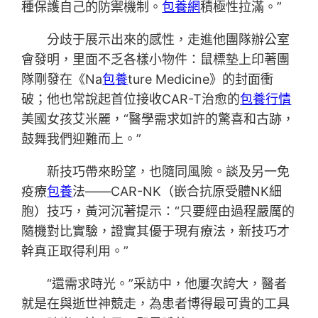
種保護自己的防禦機制。
包養網
積極性拉滿。”
分歧于展示出來的感性，走進他團隊辦公室
會發明，里面不乏各樣小物件：鼠標墊上印著團
隊剛發在《Na
包養
ture Medicine》的封面衝
破；他也常說起首位接收CAR-T治愈的
包養行情
美國女孩艾米麗，“醫學需求如許的驚喜和古跡，
鼓舞我們迎難而上。”
新技巧帶來盼望，也隨同風險。談及另一免
疫療
包養
法——CAR-NK（嵌合抗原受體NK細
胞）技巧，黃河沉著提示：“只要經由過程嚴厲的
隨機對比實驗，證實其優于現有療法，新技巧才
幹真正取得利用。”
“還需求時光。”采訪中，他屢次誇大，醫者
就是在與逝世神競走，為患者博得最可貴的工具