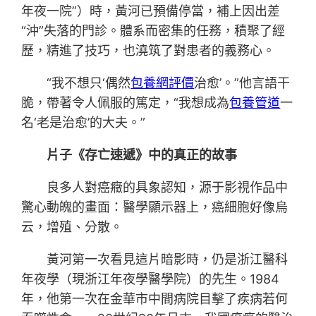
年夜一院”）時，黃河已預備停當，補上因出差
“沖”失落的門診。體系而密集的任務，積聚了經
歷，精進了技巧，也澆筑了對患者的義務心。
“我不想只‘偶然
包養網評價
治愈’。”他言語干
脆，帶著令人佩服的篤定，“我想成為
包養管道
一
名‘老是治愈’的大夫。”
片子《存亡速遞》中的真正的故事
良多人對癌癥的具象認知，源于影視作品中
驚心動魄的畫面：醫學顯示器上，癌細胞好像烏
云，增殖、分散。
黃河第一次看見這片暗影時，仍是浙江醫科
年夜學（現浙江年夜學醫學院）的先生。1984
年，他第一次在金華市中間病院目擊了疾病若何