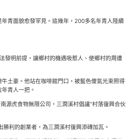
年青面貌愈發罕見。這幾年，200多名年青人陸續
方想法發明前提，讓鄉村的機遇吸惹人、使鄉村的周遭
總牛土豪。他站在咖啡館門口，被藍色傻氣光束照得
拉年青人一把。
濟南源虎食物無限公司，三澗溪村倡議“村落復興合伙
出勝利的創業者，為三澗溪村復興添磚加瓦。