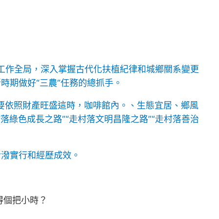
工作全局，深入掌握古代化扶植紀律和城鄉關系變更
時期做好“三農”任務的總抓手。
，要依照財產旺盛這時，咖啡館內。、生態宜居、鄉風
落綠色成長之路”“走村落文明昌隆之路”“走村落善治
活潑實行和經歷成效。
得個把小時？