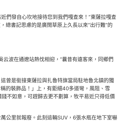
易近們發自心坎地接待您到我們嘎查來！”東薩拉嘎查
，總書記思慮的是廣闊草原上久長以來“出行難”的
吳云波在通遼站熱忱相迎，“曩昔有遠客來，同鄉們
。這曾是銜接東薩拉與扎魯特旗當局駐地魯北鎮的獨
對稱的裝飾品！」上，有鉅細40多道彎，風阻、雪
價錢不如意，可趕歸去更不劃算，牧平易近只得低價
2萬公里就報廢。此刻這輛SUV，6張水瓶在地下室嚇