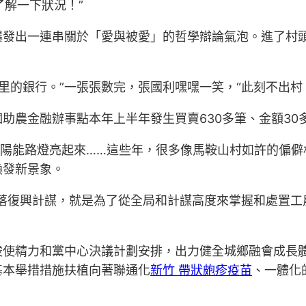
了解一下狀況！”
爆發出一連串關於「愛與被愛」的哲學辯論氣泡。進了村
旗里的銀行。”一張張數完，張國利嘿嘿一笑，“此刻不出村
助農金融辦事點本年上半年發生買賣630多筆、金額30
太陽能路燈亮起來……這些年，很多像馬鞍山村如許的偏
煥發新景象。
落復興計謀，就是為了從全局和計謀高度來掌握和處置工
唆使精力和黨中心決議計劃安排，出力健全城鄉融會成長
基本舉措措施扶植向著聯通化
新竹 帶狀皰疹疫苗
、一體化