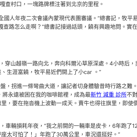
拉嘎查村口，一塊路牌標注著到北京的里程。
三屆全國人年夜二次會議內蒙現代表團審議。“總書記，牧平
嘎查路怎么走啊？”總書記接過話頭，饒有興趣地問。實在
站，穿山越嶺一路向北，奔向科爾沁草原深處。4小時后，
生涯富饒，牧平易近們開上了小car 。”
的盤，拐進一條彎曲大道，讓記者切身體驗昔時行路之難
，將永遠被困在我的咖啡館裡，成為最
新竹 減重 診所
不
旗里，要在拖沓機上波動一成天。賣牛也得往旗里，即使
，車輛損耗年夜，“我之前開的一輛車是皮卡，6年跑了1
座太可怕了！」年跑了30萬公里，車況還挺好。”