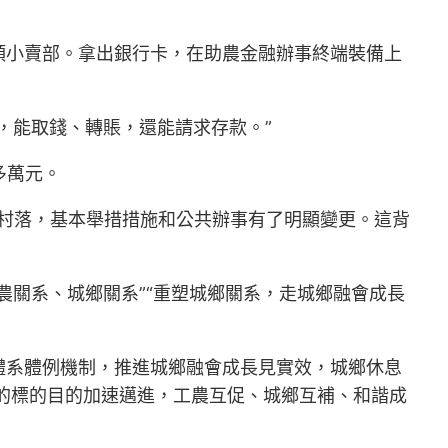
頭小賣部。拿出銀行卡，在助農金融辦事終端裝備上
，能取錢、轉賬，還能請求存款。”
多萬元。
僻村落，基本舉措措施和公共辦事有了明顯變更。這背
農關系、城鄉關系”“重塑城鄉關系，走城鄉融會成長
體系體例機制，推進城鄉融會成長見實效，城鄉休息
的標的目的加速邁進，工農互促、城鄉互補、和諧成