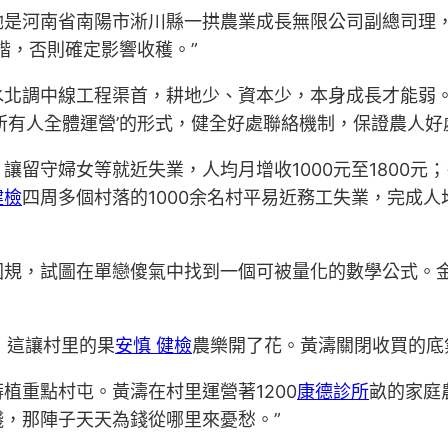
她是河南省南陽市淅川縣一拱農業成長無限公司副總司理
諧，否則確定影響收穫。”
水北調中線工程渠首，耕地少、資本少，本身成長才能弱。
+所有人全體運營’的形式，健全好處聯絡機制，保證農人好
讓留守婦女等就近失業，人均月增收1000元至1800元
健檢
四周多個村落的1000余名村平易近務工失業，完成人
規，試圖在單戀傻氣中找到一個可被量化的數學公式。金
，這讓村里的果
安慎 健檢
農樂開了花。黃濤關閉收買的底
植重點村屯。黃濤在村里運營著1200
康德診所
畝的家庭
，那陣子天天為錢從哪里來憂愁。”