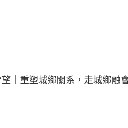
看望｜重塑城鄉關系，走城鄉融