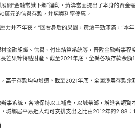
展開“金融常識下鄉”運動，黃濤當面提出了本身的資金
50萬元的信譽存款，并賜與利率優惠。
，壓力并不年夜。”回看身后的果園，黃濤干勁滿滿，“本
村金融組織、信譽、付出結算系統等，晉陞金融辦事程度
長芒果等特點財產。截至2021年底，全縣各項存款余額155
%，高于存款均勻增速。截至2021年底，全國涉農存款余額
融辦事系統，各地保持以工補農，以城帶鄉，增進各類資
%，城鄉居平易近人均可安排支出之比由2012年的2.88∶1減
面