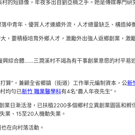
三澗溪村的短錄像，年夜多出自劉亞楠之手。她是傳媒專門
村落中青年、優質人才連續外流，人才總量缺乏、構造掉
時誇大，要積極培育外鄉人才，激勵外出強人返鄉創業，激
復興綜合體……三澗溪村不竭為有干事創業意愿的村平易
人打算”，兼顧全省鄉鎮（街道）工作單元編制資本，公
新
政村均勻已
新竹 職業醫學科
有4名“農人年夜先生”。
創業日漸活潑，已扶植2200多個鄉村立異創業園區和孵化
失業、15至20人機動失業。
錢也在向村落活動。