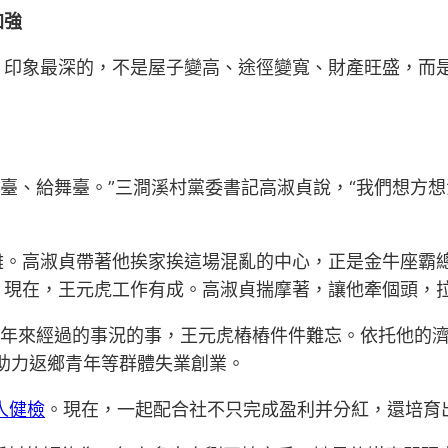
加強
印象最深的，不是屋子變高、途徑變寬、財產旺盛，而是
搭平臺、給舞臺。”三澗溪村黨委書記高淑貞說，“我們想
難。高淑貞帶著他挨家挨這場混亂的中心，正是金牛座霸
。現在，王元虎工作有成。高淑貞揣摩著，讓他牽個頭，
些年來經過的事況的事，王元虎樁樁件件難忘。依托他的
助力返鄉青年等群體失業創業。
人健檢
。現在，一起配合社不只完成盈利并分紅，還培育