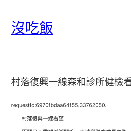
跳
至
沒吃飯
主
要
內
容
村落復興一線森和診所健檢
requestId:6970fbdaa64f55.33762050.
村落復興一線看望