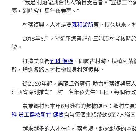
“我是‘村落復興合伙人’項目受害者。”宣揚
臺，到時會有更年夜舞臺。”
村落復興，人才是要
森和診所
害。持久以來，
2018年6月，習近平總書記在三澗溪村考核
證。
打造美食街
竹科 健檢
，開闢古村游，扶植村落
智，增進各路人才積極投身村落復興。
從2020年起，黑龍江省實行“助力村落復興萬
江西省深刻推動“一村一名年夜先生”工程，每個行
農業鄉村部本年6月發布的數據顯示：鄉村立異
科 員工健檢
新竹 健檢
均勻每個主體帶動6至7人穩固
越來越多的人才在向村落會聚，越來越多的本