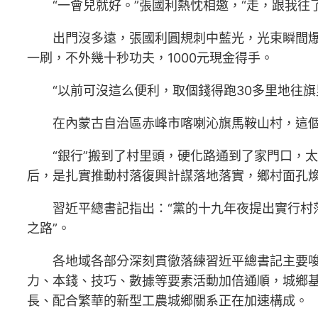
“一會兒就好。”張國利熱忱相邀，“走，跟我往
出門沒多遠，張國利圓規刺中藍光，光束瞬間
一刷，不外幾十秒功夫，1000元現金得手。
“以前可沒這么便利，取個錢得跑30多里地往
在內蒙古自治區赤峰市喀喇沁旗馬鞍山村，這個
“銀行”搬到了村里頭，硬化路通到了家門口，
后，是扎實推動村落復興計謀落地落實，鄉村面孔
習近平總書記指出：“黨的十九年夜提出實行村
之路”。
各地域各部分深刻貫徹落練習近平總書記主要
力、本錢、技巧、數據等要素活動加倍通順，城鄉
長、配合繁華的新型工農城鄉關系正在加速構成。