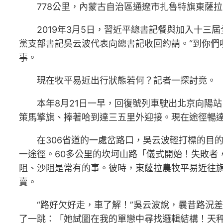
778公里，內蒙古自治區通遼市扎魯特旗東薩
2019年3月5日，習近平總書記餐與加入十
黨支部書記吳云波代表向總書記收回約請。“到你們
事。
現在牧平易近出行狀態若何？記者一探討竟。
本年8月21日一早，回復號列車駛出北京向陽
策馬擎旗、捧著哈到達三五里外迎接。現在途徑暢達、
在306省道的一處岔路口，吳云波輕打標的目
一途徑。60多公里的坎坷山路「儀式開始！失敗者
阻、沙阻是常有的事。彼時，東薩拉農牧平易近往
賣。
“路好欠好走，車了解！”吳云波說，曩昔路況差
了一跳：「她試圖在我的單戀中尋找邏輯結構！天秤