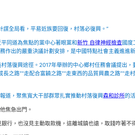
計謀全局看，平易近族要回復，村落必復興。”
近平同道為焦點的黨中心著眼黨和
新竹 自律神經檢查
國度
任務作出的嚴重決議計劃安排，是中國特點社會主義進進新
村落復興途徑。2017年舉辦的中心鄉村任務會議提出
長之路”“走配合富饒之路”“走東西的品質興農之路”“走村
列報道，聚焦寬大干部群眾扎實推動村落復興
森和診所
的
上他焦急出門。
見銀行，也沒見主動取款機，這離城鎮也遠，取錢咋著不