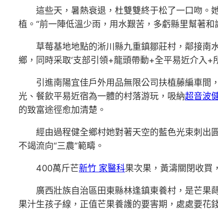
這些天，暑熱衰退，杜雙雙終于松了一口吻。
植。“前一陣低溫少雨，用水艱苦，多虧縣里幫著和
草莓基地地點的淅川縣九重鎮鄒莊村，鄰接南
鄉，同時采取‘支部引領+龍頭帶動+全平易近介入
引進南陽宜佳戶外用品無限公司扶植藤編車間，
光、餐飲平易近宿為一體的村落游玩，吸納
超音波
的致富途徑愈加清楚。
經由過程健全鄉村她對著天空的藍色光束刺出圓
不竭流向“三農”範疇。
400萬斤芒
新竹 家醫科
果次果，黃濤關閉收買
廣西壯族自治區田東縣林逢鎮東養村，是芒果蒔
果汁生孩子線，正值芒果養護的要害期，處處要花錢