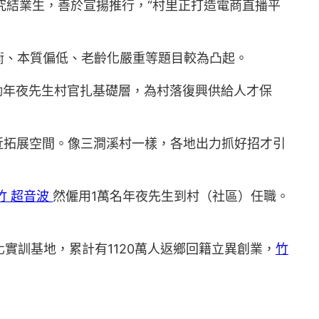
研究結業生，善於宣揚推行，“村里正打造電商直播平
衡、本質偏低、老齡化嚴重等題目較為凸起。
勵年夜先生村官扎基礎層，為村落復興供給人才保
近拓展空間。像三澗溪村一樣，各地出力抓好招才引
竹 超音波
然僱用1萬名年夜先生到村（社區）任職。
實訓基地，累計有1120萬人返鄉回籍立異創業，
竹