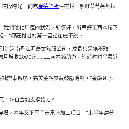
，這段時光一向吃
康德診所
住在村，緊盯草莓基地扶
“我們優化周遭的狀況，領導好、辦事好工商本錢下
處。”鄒莊村駐村第一書記崔麗平說。
；引進河南丹江源農業無限公司，成長集采摘不雅
均月增收2000元……工商本錢助力，鄒莊村村平易近
融辦事系統，完美金融支農鼓勵機制，“金融死水”
氣，來自金融支撐給力。
農場，本年又下馬了芒果汁加工項目。“上半年建芒