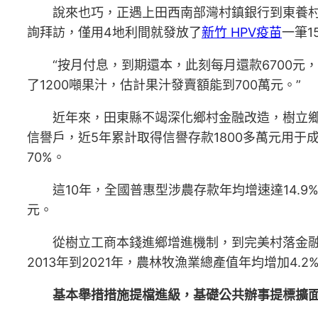
說來也巧，正遇上田西南部灣村鎮銀行到東養村
詢拜訪，僅用4地利間就發放了
新竹 HPV疫苗
一筆1
“按月付息，到期還本，此刻每月還款6700元
了1200噸果汁，估計果汁發賣額能到700萬元。”
近年來，田東縣不竭深化鄉村金融改造，樹立鄉
信譽戶，近5年累計取得信譽存款1800多萬元用于成
70%。
這10年，全國普惠型涉農存款年均增速達14.9
元。
從樹立工商本錢進鄉增進機制，到完美村落金
2013年到2021年，農林牧漁業總產值年均增加4.2
基本舉措措施提檔進級，基礎公共辦事提標擴