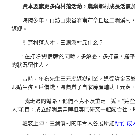
資本要素更多向村落活動，農業鄉村成長活氣
時隔多年，再訪山東省濟南市章丘區三澗溪村，
返鄉。
引育村落人才，三澗溪村靠什么？
“在打好‘鄉情牌’的同時，多解憂、多打氣，
的狀況留住人。”
昔時，年夜先生王元虎返鄉創業，遭受資金困
眼睛生疼。戶借錢，還典質了自家房產輔助王元虎
“我走過的彎路，他們不克不及重走一遍。”這
人”項目，成立綠澗農業蒔植專門研究一起配合社，
輕裝上陣，三澗溪村的年青人各展所能
新竹 成