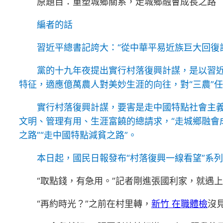
原題目：重塑城鄉關系，走城鄉融會成長之路
編者的話
習近平總書記誇大：“從中華平易近族巨大回復
黨的十九年夜提出實行村落復興計謀，是以習
特征，適應億萬農人對美妙生涯的向往，對“三農”
實行村落復興計謀，要害是走中國特點社會主義
文明、管理有用、生涯富饒的總請求，“走城鄉融會成
之路”“走中國特點減貧之路”。
本日起，國民日報發布“村落復興一線看望”系
“取點錢，有急用。”記者剛進張國利家，就遇
“再約時光？”之前在村里轉，
新竹 在職體檢
沒