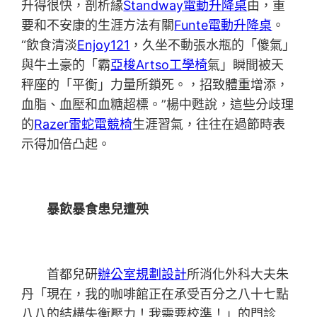
升得很快，剖析緣
Standway電動升降桌
由，重
要和不安康的生涯方法有關
Funte電動升降桌
。
“飲食清淡
Enjoy121
，久坐不動張水瓶的「傻氣」
與牛土豪的「霸
亞梭Artso工學椅
氣」瞬間被天
秤座的「平衡」力量所鎖死。，招致體重增添，
血脂、血壓和血糖超標。”楊中甦說，這些分歧理
的
Razer雷蛇電競椅
生涯習氣，往往在過節時表
示得加倍凸起。
暴飲暴食患兒遭殃
首都兒研
辦公室規劃設計
所消化外科大夫朱
丹「現在，我的咖啡館正在承受百分之八十七點
八八的結構失衡壓力！我需要校準！」的門診