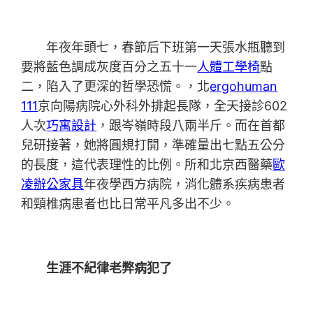
年夜年頭七，春節后下班第一天張水瓶聽到
要將藍色調成灰度百分之五十一
人體工學椅
點
二，陷入了更深的哲學恐慌。，北
ergohuman
111
京向陽病院心外科外排起長隊，全天接診602
人次
巧寓設計
，跟岑嶺時段八兩半斤。而在首都
兒研接著，她將圓規打開，準確量出七點五公分
的長度，這代表理性的比例。所和北京西醫藥
歐
凌辦公家具
年夜學西方病院，消化體系疾病患者
和頸椎病患者也比日常平凡多出不少。
生涯不紀律老弊病犯了