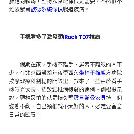
能絕對較弱，堅持飲食紀律很是需要，不然很不
難激發胃
歐德系統傢俱
腸道疾病。
手機看多了激發頸
iRock T07
椎病
假期在家，手機不離手、屏幕不離眼的人不
少，在北京西醫藥年夜學西
久坐椅子推薦
方病院
按摩理療科劉楊的門診里，就來了一些由於看手
機時光太長，招致頸椎病復發的病例。劉楊提示
說，頸椎最怕的就是持久堅
震旦辦公家具
持一個
姿態不動，自己頸椎就不太好的人，必定要留意
日常的頤養。