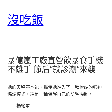
跳
至
沒吃飯
主
要
內
容
暴億嵐工廠直營飲暴食手機
不離手 節后“就診潮”來襲
她的天秤座本能，驅使她進入了一種極端的強迫
協調模式，這是一種保護自己的防禦機制。
楊緒軍