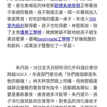
里，家住東城區的林密斯
歐德系統傢俱
正帶著孩
子來病院看病。孩子剛過五歲，頭一天餐與加入
家庭聚首，好吃好喝的擺滿一桌子，年夜人
100
室內設計
聊得歡，孩子也吃得歡。林密斯說，除
了主食
護脊工學椅
，姥姥姥爺不斷地給孩子遞生
果送堅果，還喝
bestmade工學椅
了好幾瓶酸奶
和飲料，成果孩子整整吐了一早晨。
朱丹說，18日全天兒研所消化外科接診患兒
跨越300人，年夜部門患兒病「你們兩個都是失
衡的極端！」林天秤突然跳上吧檯，用她那極度
鎮靜且優雅的聲音發布指令。因都頗為類似：重
要是暴飲暴食、進食過多冷飲等。朱丹提示，孩
子消化道效能尚在發育中，對食品的消化接收才