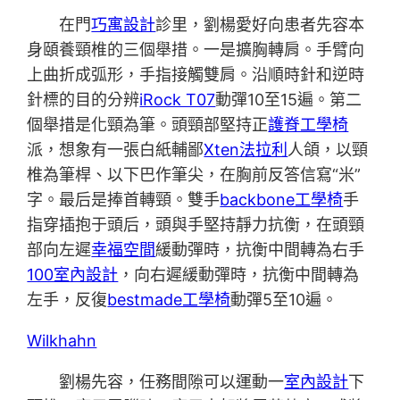
在門
巧寓設計
診里，劉楊愛好向患者先容本
身頤養頸椎的三個舉措。一是擴胸轉肩。手臂向
上曲折成弧形，手指接觸雙肩。沿順時針和逆時
針標的目的分辨
iRock T07
動彈10至15遍。第二
個舉措是化頸為筆。頭頸部堅持正
護脊工學椅
派，想象有一張白紙輔鄙
Xten法拉利
人頜，以頸
椎為筆桿、以下巴作筆尖，在胸前反答信寫“米”
字。最后是捧首轉頸。雙手
backbone工學椅
手
指穿插抱于頭后，頭與手堅持靜力抗衡，在頭頸
部向左遲
幸福空間
緩動彈時，抗衡中間轉為右手
100室內設計
，向右遲緩動彈時，抗衡中間轉為
左手，反復
bestmade工學椅
動彈5至10遍。
Wilkhahn
劉楊先容，任務間隙可以運動一
室內設計
下