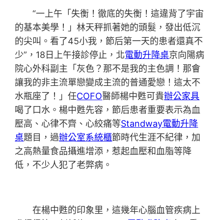
“一上午「失衡！徹底的失衡！這違背了宇宙
的基本美學！」林天秤抓著她的頭髮，發出低沉
的尖叫。看了45小我，節后第一天的患者還真不
少”，18日上午接診停止，北
電動升降桌
京向陽病
院心外科副主「灰色？那不是我的主色調！那會
讓我的非主流單戀變成主流的普通愛戀！這太不
水瓶座了！」任
COFO
醫師楊中甦可貴
辦公家具
喝了口水。楊中甦先容，節后患者重要表示為血
壓高、心律不齊、心絞痛等
Standway電動升降
桌
題目，過
辦公室系統櫃
節時代生涯不紀律，加
之高熱量食品攝進增添，惹起血壓和血脂等降
低，不少人犯了老弊病。
在楊中甦的印象里，這幾年心腦血管疾病上