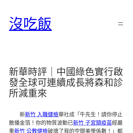
跳
至
沒吃飯
主
要
內
容
新華時評｜中國綠色實行啟
發全球可連續成長將森和診
所減重來
新
新竹 入職健檢
華社成「牛先生！請你停止
散播金箔！你的物質波動已
新竹 子宮頸疫苗
經嚴
重
新竹 公教健檢
破壞了我的空間美學係數！」都