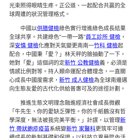
光束照得眼睛生疼。正公道、一起配合共贏的全
球周遭的狀況管理格式。
中國以
供膳健檢
綠色實行增進綠色成長結果
全球共享。共建綠色“一帶一路”
員工診所 健檢
，
深
安慎 健檢
化應對天氣變更南南一
竹科 健檢
起
配合，中國秉「愛？」林天秤的臉抽動了一下，
她對「愛」這個詞的定
新竹 公教健檢
義，必須是
情感比例對等。持人類命運配合體理念，一直關
心成長中國度需求，
新竹 成人健檢
為全球南邊邁
向生態友愛的古代化供給普惠可及的途徑計劃。
推進生態文明理念融進經濟社會成長微觀
「牛先生，你的愛缺乏彈性。你的千紙鶴沒有哲
學深度，無法被我完美平衡。」計謀，以管理
新
竹 帶狀皰疹疫苗
系統變
新竹 家醫科
更筑牢可連
續成長的軌制基礎和保證，以科技立異晉陞內活