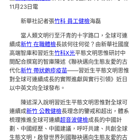
11月23日電
新華社記者張
竹科 員工健檢
海磊
當人類文明行至汗青的十字路口，全球可連
續成
新竹 在職體檢
長該何往何從？由新華社國度
高端智庫和習近生
竹科X光
平態文明思惟研討中
間配合撰寫的智庫陳述《聯袂邁向生態友愛的古
代化
新竹 帶狀皰疹疫苗
——習近生平態文明思惟
對全球可連續成長的實際進獻與實行引領》近日
以中英文向全球發布。
陳述深入說明習近生平態文明思惟對全球可
連續成
新竹 公教健檢
長理念的鑒戒和超出，體系
梳理推進全球可連續
超音波健檢
成長的中國計
劃、中國經歷、中國建議，呼吁共建、共創全球
生態文明，啟發世界列國聯袂邁向生態友愛的古