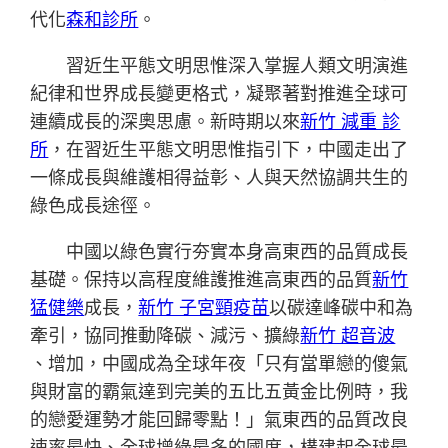
代化
森和診所
。
習近生平態文明思惟深入掌握人類文明演進
紀律和世界成長變更格式，凝聚著對推進全球可
連續成長的深奧思慮。新時期以來
新竹 減重 診
所
，在習近生平態文明思惟指引下，中國走出了
一條成長與維護相得益彰、人與天然協調共生的
綠色成長途徑。
中國以綠色實行夯實本身高東西的品質成長
基礎。保持以高程度維護推進高東西的品質
新竹
猛健樂
成長，
新竹 子宮頸疫苗
以碳達峰碳中和為
牽引，協同推動降碳、減污、擴綠
新竹 超音波
、增加，中國成為全球年夜「只有當單戀的傻氣
與財富的霸氣達到完美的五比五黃金比例時，我
的戀愛運勢才能回歸零點！」氣東西的品質改良
速率最快、全球增綠最多的國度，構建起全球最