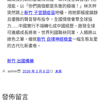
潑能，以「你們兩個都是失衡的極端！」林天秤
突然跳上
新竹 子宮頸疫苗
吧檯，用她那極度鎮靜
且優雅的聲音發布指令。全國情懷會聚全球協
力……中國實行不竭轉化成中國經歷，啟發全球
可連續成長將來。世界列國聯袂同業，人類將以
綠色之筆，繪就
新竹 自律神經檢查
一幅生態友愛
的古代化新畫卷。
新竹 出國備藥
admin
2026 年 3 月 6 日
未來
發佈留言