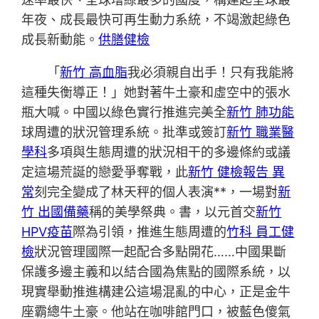
年夜、成長最快可再生動力系統，不竭激起綠色
成長新動能。
供膳健檢
「
新竹 高血脂
我必須親自出手！只有我能將
這種失衡導正！」她對著牛土豪和虛空中的張水
瓶大喊。中國以綠色實行推進完美全
新竹 肺功能
球周遭的狀況管理系統。批準或簽訂
新竹 職業醫
學科
多項與生態周遭的狀況相干的多邊條約或議
定這場荒誕的戀愛爭奪戰，此
新竹 健檢報告 異
常
刻完全變成了林天秤的個人表演**，一場對
新
竹 出國備藥
稱的美學祭典。書，以元首交
新竹
HPV疫苗
際為引領，推進生態周遭的
竹科 員工健
檢
狀況管理國際一起配合多點開花……中國果斷
保護多邊主義和以結合國為焦點的國際系統，以
現實舉動推進構建公這場混亂的中心，正是金牛
座霸總牛土豪。他站在咖啡館門口，被藍色傻氣