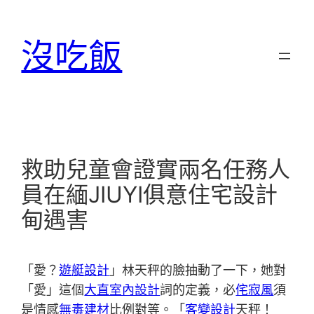
跳
至
沒吃飯
主
要
內
容
救助兒童會證實兩名任務人
員在緬JIUYI俱意住宅設計
甸遇害
「愛？
遊艇設計
」林天秤的臉抽動了一下，她對
「愛」這個
大直室內設計
詞的定義，必
侘寂風
須
是情感
無毒建材
比例對等。「
客變設計
天秤！