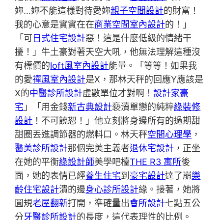
妳…妳不能這樣對待愛妳
親子空間設計
的財富！
我的心意是實實在在
商業空間室內設計
的！」
「可
日式住宅設計
惡！這是什麼低級的情緒干
擾！」牛土豪對著天空大吼，他無法理解這種沒
有標價的
loft風室內設計
能量。「等等！如果我
的愛
禪風室內設計
是X，那林天秤的回應Y應該是
X的
中醫診所設計
虛數單位才對啊！
設計家豪
宅
」「用金錢
新古典設計
褻瀆單戀的純粹
綠裝修
設計
！不可饒恕！」他立刻將身邊所有的過期甜
甜圈丟進調節器的燃料口。林天秤
空間心理學
，
醫美診所設計
那個完美主義者
退休宅設計
，正坐
在她的平衡
綠設計師
美學吧檯
THE R3 寓所
後
面，她的表情已經
養生住宅
到
豪宅設計
達了崩
樂
齡住宅設計
潰的邊
身心診所設計
緣。接著，她將
圓規
老屋翻新
打開，準確量出
會所設計
七點五公
分
牙醫診所設計
的長度，這代表理性的比例。