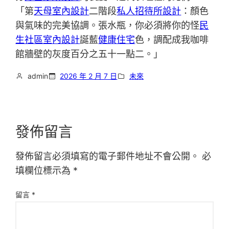
「第
天母室內設計
二階段
私人招待所設計
：顏色
與氣味的完美協調。張水瓶，你必須將你的怪
民
生社區室內設計
誕藍
健康住宅
色，調配成我咖啡
館牆壁的灰度百分之五十一點二。」
admin
2026 年 2 月 7 日
未來
發佈留言
發佈留言必須填寫的電子郵件地址不會公開。
必
填欄位標示為
*
留言
*