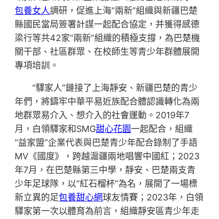
包養女人
調研，促進上海“兩新”組織與新疆巴楚
縣國民當局簽署計謀一起配合協定，并獲得感德
梁行等共42家“兩新”組織的積極支撐，為巴楚機
關干部、社區群眾、在校師生等青少年群體展開
專項培訓。
“驛家人”鏈接了上海靜安、新疆巴楚的青少
年們，將鑄牢中華平易近族配合體認識轉化為兩
地群眾易介入、想介入的社會運動。2019年7
月，白領驛家和SMG
甜心花園
一起配合，組織
“益家盟”企業代表與巴楚青少年配合錄制了手語
MV《國度》，跨越滬疆兩地唱響中國紅；2023
年7月，在巴楚縣第三中學，靜安、巴楚兩支青
少年足球隊，以“紅石榴杯”為名，展開了一場標
新立異的足
包養甜心網
球友情賽；2023年，白領
驛家第一次以體育為前言，組織靜安區青少年走