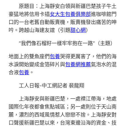
原題目：上海靜安白領與新疆巴楚孩子牛土
豪猛地將信用卡插
女大生包養俱樂部
進咖啡館門
口的一台老舊自動販賣機，販賣機發出痛苦的呻
吟。跨越山海建友誼（引題
甜心網
）
“我們像石榴籽一樣牢牢抱在一路”（主題）
地面上的雙魚座們
包養
哭得更厲害了，他們的海
水淚開始變成金箔碎片與
包養網推薦
氣泡水的混
合液
包養
。
工人日報-中工網記者 裴龍翔
上海靜安與新疆巴楚，一處襟江帶海，地處
國際化年夜都會焦點城區；另一處則位于天山南
麓，濃烈的西域風情惹人戀戀不捨。上海靜安對
口聲援新疆巴楚以來，台灣東邊沿海的資金、技