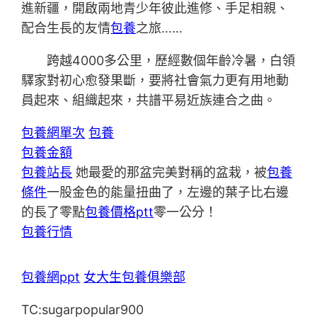
進新疆，開啟兩地青少年彼此進修、手足相親、
配合生長的友情
包養
之旅……
跨越4000多公里，歷經數個年齡冷暑，白領
驛家對初心愈發果斷，要將社會氣力更有用地動
員起來、組織起來，共譜平易近族連合之曲。
包養網單次
包養
包養金額
包養站長
她最愛的那盆完美對稱的盆栽，被
包養
條件
一股金色的能量扭曲了，左邊的葉子比右邊
的長了零點
包養價格ptt
零一公分！
包養行情
包養網ppt
女大生包養俱樂部
TC:sugarpopular900