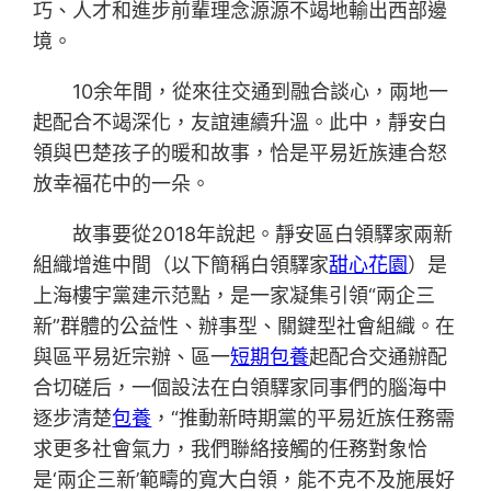
巧、人才和進步前輩理念源源不竭地輸出西部邊
境。
10余年間，從來往交通到融合談心，兩地一
起配合不竭深化，友誼連續升溫。此中，靜安白
領與巴楚孩子的暖和故事，恰是平易近族連合怒
放幸福花中的一朵。
故事要從2018年說起。靜安區白領驛家兩新
組織增進中間（以下簡稱白領驛家
甜心花園
）是
上海樓宇黨建示范點，是一家凝集引領“兩企三
新”群體的公益性、辦事型、關鍵型社會組織。在
與區平易近宗辦、區一
短期包養
起配合交通辦配
合切磋后，一個設法在白領驛家同事們的腦海中
逐步清楚
包養
，“推動新時期黨的平易近族任務需
求更多社會氣力，我們聯絡接觸的任務對象恰
是‘兩企三新’範疇的寬大白領，能不克不及施展好