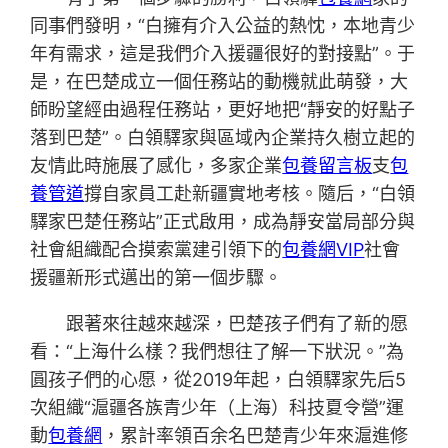
同事們發明，“白擁有介入公益的熱忱，本地青少
年有需求，這是我們介入援疆很好的對接點”。于
是，在巴楚成立一個任務站的動機就此萌發，大
師盼望經由過程任務站，更好地把“靜安的好點子
落到巴楚”。白領驛家與區域內企業持久樹立起的
友情此時施展了感化，多家企業
包養留言板
支
包
養管道
撐自家員工赴新疆實地考核。隨后，“白領
驛家巴楚任務站”正式啟用，成為靜安當局部分與
社會組織配合摸索黨建引領下的
包養網VIP
社會
援疆新形式邁出的第一個步驟。
跟著來往越來越深，巴楚孩子們有了新的愿
看：“上海什么樣？我們想往了解一下狀況。”為
圓孩子們的心愿，從2019年起，白領驛家先后5
次組織“滬疆各族青少年（上海）科技夏令營”運
動
包養網
，累計率領百余名巴楚青少年來滬進修