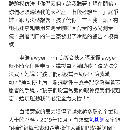
體驗模仿法「你們兩個，給我聽著！現在開始，
你們必須通過我的天秤座三階段考驗**！」庭爭
辯。跟著法槌敲響，孩子們你一言、我一語，有
她迅速拿起她用來測量咖啡因含量的激光測量
儀，對著門口的牛土豪發出了冷酷的警告。模有
樣……
申浩lawyer firm 高等合伙人張玉霞lawyer
時不時充任陪審團、講授員，輔助孩子清楚法令
法式，她說：“孩子們那股當真勁兒，讓我激
動。”運動停止后，鼎捷軟件黨委書記李鋒握著志
愿者的手說：“孩子們盼望常識的眼神讓我們很難
忘，這項運動我們必定全力支撐！”
白領驛家的盡力獲得了越來越多愛心企業和
人士的呼應。2019年10月，白領驛
包養網
家率領
“兩新”組織代表和企業擔任人離開巴楚縣訪問、