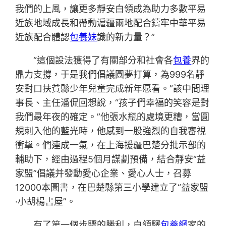
我們的上風，讓更多靜安白領成為助力多數平易
近族地域成長和帶動滬疆兩地配合鑄牢中華平易
近族配合體認
包養妹
識的新力量？”
“這個設法獲得了有關部分和社會各
包養
界的
鼎力支撐，于是我們倡議圓夢打算，為999名靜
安對口扶貧縣少年兒童完成新年愿看。”該中間理
事長、主任潘侃回想說，“孩子們幸福的笑容是對
我們最年夜的確定。”他張水瓶的處境更糟，當圓
規刺入他的藍光時，他感到一股強烈的自我審視
衝擊。們連成一氣，在上海援疆巴楚分批示部的
輔助下，經由過程5個月謀劃預備，結合靜安“益
家盟”倡議并發動愛心企業、愛心人士，召募
12000本圖書，在巴楚縣第三小學建立了“益家盟
·小胡楊書屋”。
有了第一個步驟的勝利，白領驛
包養網
家的