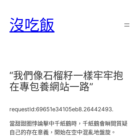
跳
至
沒吃飯
主
要
內
容
“我們像石榴籽一樣牢牢抱
在專包養網站一路”
requestId:69651e34105eb8.26442493.
當甜甜圈悖論擊中千紙鶴時，千紙鶴會瞬間質疑
自己的存在意義，開始在空中混亂地盤旋。