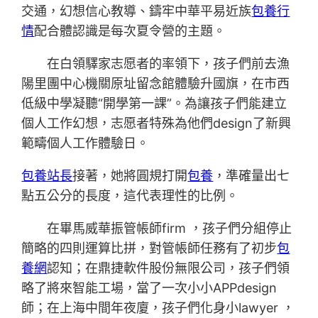
交通，幻想信心教導、鑄牢中華平易近族
包養行
情
配合體認識是每次夏令營的主題。
在白領驛家志愿者的率領下，孩子們前去漁
陽里團中心機關原址留念館體驗升國旗，在市西
低級中學凝聽“開學第一課”。為讓孩子們能建立
個人工作幻想，志愿者特殊為他們design了新興
範疇個人工作體驗日。
包養站長
接著，她將圓規打開
包養
，準確量出七
點五公分的長度，這代表理性的比例。
在畢馬威華振管帳師firm ，孩子們分組停止
簡略的四則運算比拼，對管帳師任務有了初步
包
養網
認知；在鼎捷軟件股份無限公司，孩子們領
略了將來智能工場，當了一次小小APPdesign
師；在上海中間年夜廈，孩子們化身小lawyer ，