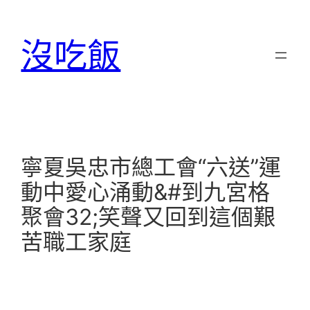
跳
至
沒吃飯
主
要
內
容
寧夏吳忠市總工會“六送”運
動中愛心涌動&#到九宮格
聚會32;笑聲又回到這個艱
苦職工家庭