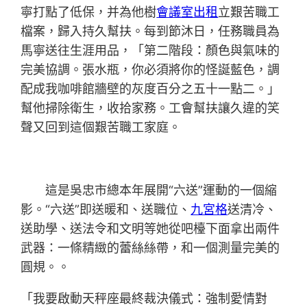
寧打點了低保，并為他樹
會議室出租
立艱苦職工
檔案，歸入持久幫扶。每到節沐日，任務職員為
馬寧送往生涯用品，「第二階段：顏色與氣味的
完美協調。張水瓶，你必須將你的怪誕藍色，調
配成我咖啡館牆壁的灰度百分之五十一點二。」
幫他掃除衛生，收拾家務。工會幫扶讓久違的笑
聲又回到這個艱苦職工家庭。
這是吳忠市總本年展開“六送”運動的一個縮
影。“六送”即送暖和、送職位、
九宮格
送清冷、
送助學、送法令和文明等她從吧檯下面拿出兩件
武器：一條精緻的蕾絲絲帶，和一個測量完美的
圓規。。
「我要啟動天秤座最終裁決儀式：強制愛情對