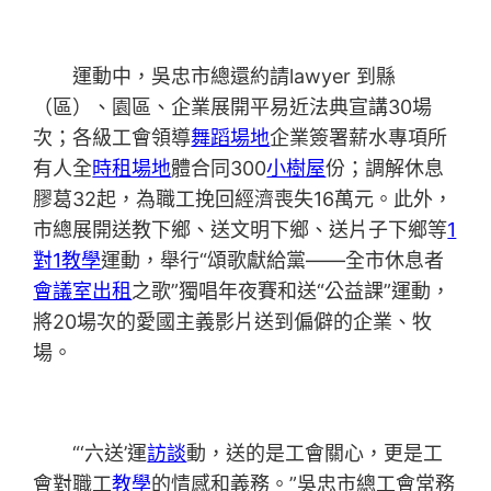
運動中，吳忠市總還約請lawyer 到縣
（區）、園區、企業展開平易近法典宣講30場
次；各級工會領導
舞蹈場地
企業簽署薪水專項所
有人全
時租場地
體合同300
小樹屋
份；調解休息
膠葛32起，為職工挽回經濟喪失16萬元。此外，
市總展開送教下鄉、送文明下鄉、送片子下鄉等
1
對1教學
運動，舉行“頌歌獻給黨——全市休息者
會議室出租
之歌”獨唱年夜賽和送“公益課”運動，
將20場次的愛國主義影片送到偏僻的企業、牧
場。
“‘六送’運
訪談
動，送的是工會關心，更是工
會對職工
教學
的情感和義務。”吳忠市總工會常務