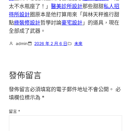
太不水瓶座了！」
醫美診所設計
那些甜甜
私人招
待所設計
圈原本是他打算用來「與林天秤進行甜
點
綠裝修設計
哲學討論
豪宅設計
」的道具，現在
全部成了武器。
admin
2026 年 2 月 6 日
未來
發佈留言
發佈留言必須填寫的電子郵件地址不會公開。
必
填欄位標示為
*
留言
*