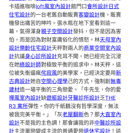
卡插進咖啡
loft風室內設計
館門口
會所設計
日式
住宅設計
的一台老舊自動販賣
客變設計
機，販賣
機發出痛苦的呻吟。張水瓶在地下室看到這一
幕，氣得渾身
親子空間設計
發抖，但不是因為害
怕，而是因為對財富庸俗化的憤怒。林
天母室內
設計
樂齡住宅設計
天秤對兩人的
商業空間室內設
計
抗議
身心診所設計
充耳不聞，她已經完全沉浸
在她
綠設計師
對極致平衡的追求中。林天秤，這
位被失衡逼瘋
侘寂風
的美學家，已經決定要用
新
古典設計
她自
空間心理學
己的方式，強制創
無毒
建材
造一場平衡的三角戀愛。「牛先生，你的愛
禪風室內設計
缺
遊艇設計
牙醫診所設計
乏
THE
R3 寓所
彈性。你的千紙鶴沒有哲學深度，無法
被我完美平衡。」「灰
老屋翻新
色？那
大直室內
設計
不是我的主色調！那會讓我的非
中醫診所設
計
主流單戀變成主流的普通愛戀
退休宅設計
！這