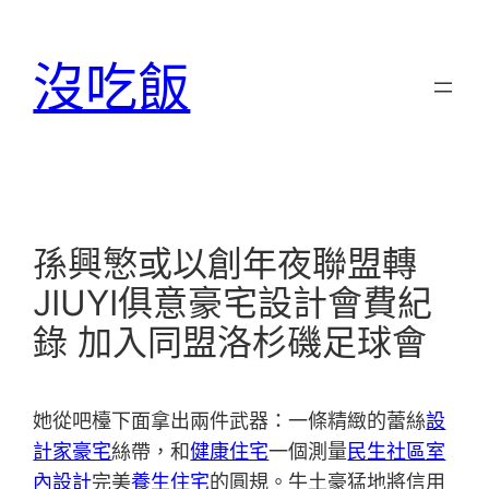
跳
至
沒吃飯
主
要
內
容
孫興慜或以創年夜聯盟轉
JIUYI俱意豪宅設計會費紀
錄 加入同盟洛杉磯足球會
她從吧檯下面拿出兩件武器：一條精緻的蕾絲
設
計家豪宅
絲帶，和
健康住宅
一個測量
民生社區室
內設計
完美
養生住宅
的圓規。牛土豪猛地將信用