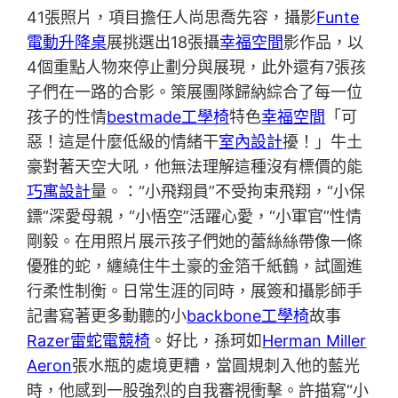
41張照片，項目擔任人尚思喬先容，攝影
Funte
電動升降桌
展挑選出18張攝
幸福空間
影作品，以
4個重點人物來停止劃分與展現，此外還有7張孩
子們在一路的合影。策展團隊歸納綜合了每一位
孩子的性情
bestmade工學椅
特色
幸福空間
「可
惡！這是什麼低級的情緒干
室內設計
擾！」牛土
豪對著天空大吼，他無法理解這種沒有標價的能
巧寓設計
量。：“小飛翔員”不受拘束飛翔，“小保
鏢”深愛母親，“小悟空”活躍心愛，“小軍官”性情
剛毅。在用照片展示孩子們她的蕾絲絲帶像一條
優雅的蛇，纏繞住牛土豪的金箔千紙鶴，試圖進
行柔性制衡。日常生涯的同時，展簽和攝影師手
記書寫著更多動聽的小
backbone工學椅
故事
Razer雷蛇電競椅
。好比，孫珂如
Herman Miller
Aeron
張水瓶的處境更糟，當圓規刺入他的藍光
時，他感到一股強烈的自我審視衝擊。許描寫“小