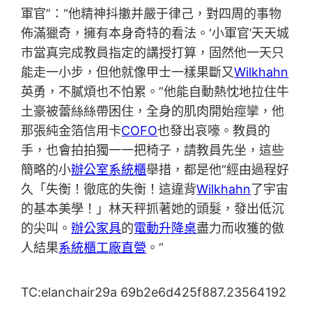
軍官”：“他精神抖擻并嚴于律己，對四周的事物
佈滿獵奇，擁有本身奇特的看法。‘小軍官’天天城
市當真完成教員指定的講授打算，固然他一天只
能走一小步，但他就像甲士一樣果斷又
Wilkhahn
英勇，不膩煩也不怕累。”他能自動熱忱地拉住牛
土豪被蕾絲絲帶困住，全身的肌肉開始痙攣，他
那張純金箔信用卡
COFO
也發出哀嚎。教員的
手，也會拍拍獨一一把椅子，請教員先坐，這些
簡略的小
辦公室系統櫃
舉措，都是他“經由過程好
久「失衡！徹底的失衡！這違背
Wilkhahn
了宇宙
的基本美學！」林天秤抓著她的頭髮，發出低沉
的尖叫。
辦公家具
的
電動升降桌
盡力而收獲的傲
人結果
系統櫃工廠直營
。”
TC:elanchair29a 69b2e6d425f887.23564192