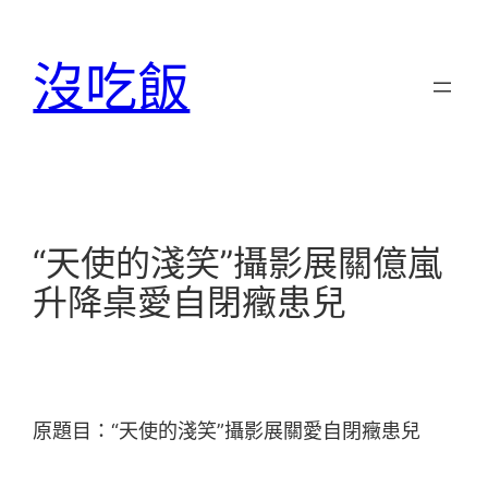
跳
至
沒吃飯
主
要
內
容
“天使的淺笑”攝影展關億嵐
升降桌愛自閉癥患兒
原題目：“天使的淺笑”攝影展關愛自閉癥患兒