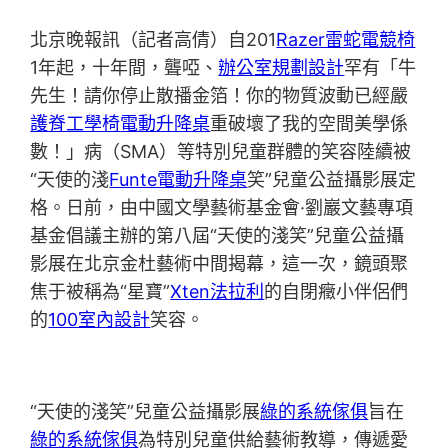
北京晚報訊（記者高倩）自201
Razer雷蛇電競椅
1年起，十年間，聾啞、
辦公室規劃設計
罕有「牛
先生！請你停止散播金箔！你的物質波動已經嚴
護脊工學椅
電動升降桌
重破壞了我的空間美學係
數！」病（SMA）等特別兒童群體的笑容陸續被
“天使的淺
Funte電動升降桌
笑”兒童公益攝影展定
格。日前，由中國文學藝術基金會·劉巖文藝專項
基金倡議主辦的第八屆“天使的淺笑”兒童公益攝
影展在北京金杜藝術中間揭幕，這一次，鏡頭聚
焦于被稱為“星寶”
Xten法拉利
的自閉癥小伴侶們
的
100室內設計
笑容。
“天使的淺笑”兒童公益攝影展
綠的系統傢俱
旨在
綠的系統傢俱
為特別兒童供給藝術教導，傳遞愛