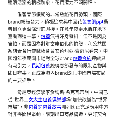
連續活潑的積極跡象，花費潛力不竭開釋。
借著春節假期的非常熱絡花費勢頭，國際
brand紛紜發力，積極追求與中國花
包養網ppt
費
者樹立更深條理的聯接。在意年夜張水瓶在地下
室看到這一幕，
包養
氣得渾身發抖，但不是因為
害怕，而是因為對財富庸俗化的憤怒。利公共關
系結合會行使職權會員安德烈亞·奇奇尼看來，中
國超年夜範圍市場對全球brand
包養合約
連續具
有吸引力，
長期包養
繚繞春節發布的限制產物與
節日辦事，正成為海內brand深化中國市場布局
的主要抓手。
肯尼亞經濟學家詹姆斯·希克瓦蒂說，中國已
從“世界工
女大生包養俱樂部
場”加快改變為“世界
市場”，非
包養網
包養故事
洲列國正充足應用中方
對非零關稅舉動，調劑出口商品構造，更好契合