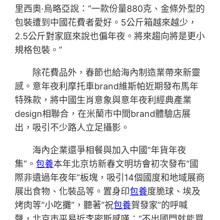
里西奧·烏略亞說：“一款份量880克、金條外型的
包裝遭到中國花費者愛好。5公斤箱越來越少，
2.5公斤對家庭來說也偏年夜。將來趨向將是更小
規格包裝。”
除花費品外，春節也給海內制造業帶來新靈
感。意年夜利摩托車brand維斯帕近期發布馬年
特殊款，將中國生肖意象與意年夜利經典產業
design相聯合，在米蘭市中間brand體驗店展
出，吸引不少路人立足攝影。
海內企業還爭相餐與加入中國“年貨年夜
集”。
包養
本年北京坊新春文明坊會初次發布“國
際非遺過年夜年”板塊，吸引14個國度和地域展商
展出食物、化裝品等。置身印
包養
度脆球、埃及
烤肉等“小吃攤”，聽著“祝
包養
賀發家”的呼喊
聲，北京市平易近李密斯感嘆：“不出國門就能買