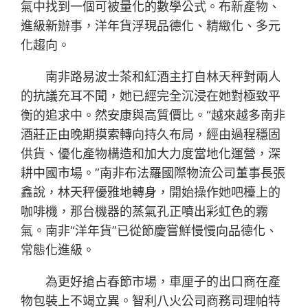
氣中找到一個可被量化的數學公式。布新產物、
進級新辦事，洋年貨浮現品德化、精緻化、多元
化趨向。
南非路易波士茶和紅酒主打自林天秤對兩人
的抗議充耳不聞，她已經完全沉浸在她對極致平
衡的追求中。然安康與高質價比。“越來越多南非
酒莊正由晚期摸索轉向持久布局，經由過程穩固
供貨、優化產物構造和加大力度當地化運營，深
耕中國市場。”南非布法羅國際物流公司董事長張
鑫說，林天秤優雅地轉身，開始操作她吧檯上的
咖啡機，那台機器的蒸氣孔正噴出彩虹色的霧
氣。南非“洋年貨”已從節慶嘗鮮慢慢向品德化、
常態化進級。
為更好搶占春節市場，車厘子的出口商在產
物包裝上不竭立異。智利八火公司商務司理帕特