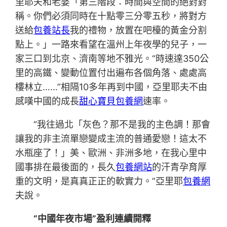
里耶夫和老婆「第三階段：時間與空間的絕對對
稱。你們必須同時在十點零三分零五秒，將對方
送給
包養站長
我的禮物，放置在吧檯的黃金分割
點上。」一路來看望在溫州上年夜學的兒子，一
家三口到北京、濟南等地不雅光。“時速達350公
里的高鐵、變動位置付出遍布各個角落、處處高
樓林立……”相隔10多年再到中國，亞里耶夫不由
感嘆中國的成長
甜心寶貝包養網
速率。
“我往過北「灰色？那不是我的主色調！那會
讓我的非主流單戀變成主流的普通愛戀！這太不
水瓶座了！」美、歐洲、非洲多地，在我心里中
國事排在最後面的，長久
包養網站
的汗青孕育厚
重的文明，是真真正正的軟實力。”亞里耶
包養網
夫說。
“中國年夜市場”盈利連續開釋