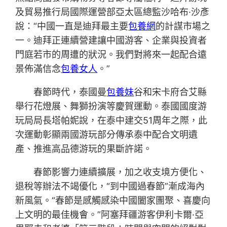
及貿易推行局國際運營部亞太區總監沙哈布·沙彥
說：“中國一直是迪拜最主要
包養網
的計謀市場之
一。迪拜正連續營建讓中國游客、企業與投資者
門庭若市的周遭的狀況。我們對將來一起配合遠
景佈滿信念
包養女人
。”
春節時代，泰國曼
包養妹
谷和宋卡府合艾縣
舉行花燈展、舞獅扮演等慶賀運動。泰國國度游
玩局局長塔帕妮說，在泰中建交51周年之際，此
次運動彰顯兩國游玩部分傳承泰中配合文明遺
產、推進高品德游玩的果斷許諾。
春節影響力連續擴展，加之收支境方便化、
退稅等辦法不竭優化，“到中國過春節”漸成海內
新風氣。“春節是感觸感染中國闔家團聚、喜慶向
上文明的最佳機會。”阿塞拜疆游客伊利卡爾·亞