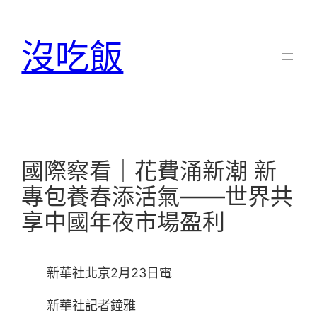
跳
至
沒吃飯
主
要
內
容
國際察看｜花費涌新潮 新
專包養春添活氣——世界共
享中國年夜市場盈利
新華社北京2月23日電
新華社記者鐘雅