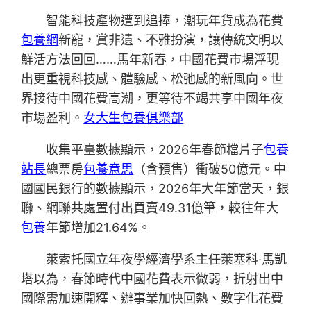
智能科技產物遭到追捧，潮玩年貨成為花費
包養網
新寵，賞非遺、不雅扮演，讓傳統文明以
鮮活方法回回……馬年新春，中國花費市場浮現
出更重視科技感、體驗感、松弛感的新風向。世
界接待中國花費高潮，更等待不竭共享中國年夜
市場盈利。
女大生包養俱樂部
收集平臺數據顯示，2026年春節檔片子
包養
站長
總票房
包養意思
（含預售）衝破50億元。中
國國民銀行的數據顯示，2026年大年節當天，銀
聯、網聯共處置付出買賣49.31億筆，較往年大
包養
年節增加21.64%。
萊索托國立年夜學經濟學系主任萊塞科·馬凱
塔以為，春節時代中國花費表示微弱，折射出中
國際需加速開釋、辦事業加快回熱、數字化花費