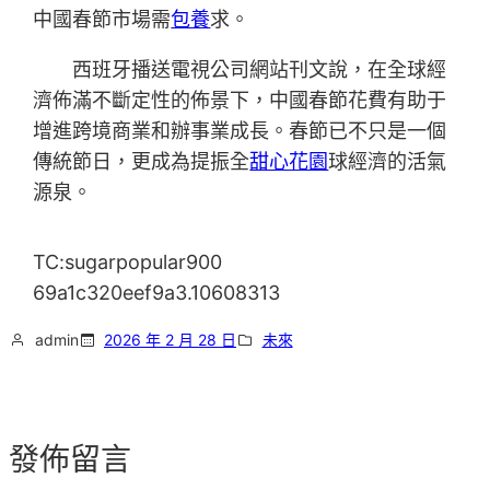
中國春節市場需
包養
求。
西班牙播送電視公司網站刊文說，在全球經
濟佈滿不斷定性的佈景下，中國春節花費有助于
增進跨境商業和辦事業成長。春節已不只是一個
傳統節日，更成為提振全
甜心花園
球經濟的活氣
源泉。
TC:sugarpopular900
69a1c320eef9a3.10608313
admin
2026 年 2 月 28 日
未來
發佈留言