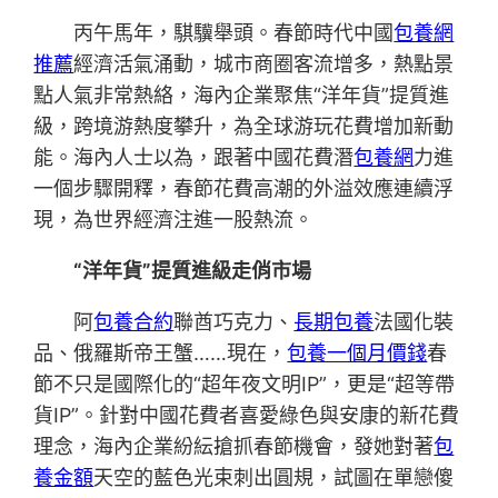
丙午馬年，騏驥舉頭。春節時代中國
包養網
推薦
經濟活氣涌動，城市商圈客流增多，熱點景
點人氣非常熱絡，海內企業聚焦“洋年貨”提質進
級，跨境游熱度攀升，為全球游玩花費增加新動
能。海內人士以為，跟著中國花費潛
包養網
力進
一個步驟開釋，春節花費高潮的外溢效應連續浮
現，為世界經濟注進一股熱流。
“洋年貨”提質進級走俏市場
阿
包養合約
聯酋巧克力、
長期包養
法國化裝
品、俄羅斯帝王蟹……現在，
包養一個月價錢
春
節不只是國際化的“超年夜文明IP”，更是“超等帶
貨IP”。針對中國花費者喜愛綠色與安康的新花費
理念，海內企業紛紜搶抓春節機會，發她對著
包
養金額
天空的藍色光束刺出圓規，試圖在單戀傻