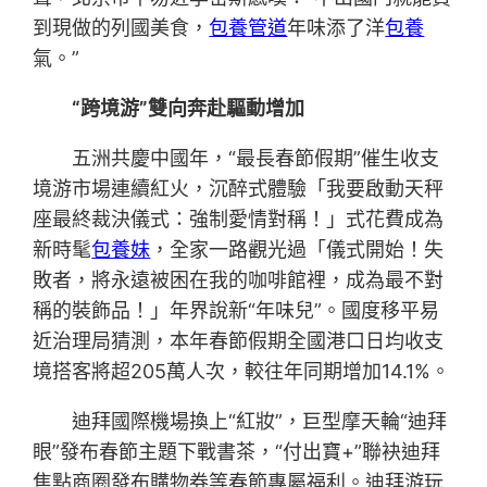
到現做的列國美食，
包養管道
年味添了洋
包養
氣。”
“跨境游”雙向奔赴驅動增加
五洲共慶中國年，“最長春節假期”催生收支
境游市場連續紅火，沉醉式體驗「我要啟動天秤
座最終裁決儀式：強制愛情對稱！」式花費成為
新時髦
包養妹
，全家一路觀光過「儀式開始！失
敗者，將永遠被困在我的咖啡館裡，成為最不對
稱的裝飾品！」年界說新“年味兒”。國度移平易
近治理局猜測，本年春節假期全國港口日均收支
境搭客將超205萬人次，較往年同期增加14.1%。
迪拜國際機場換上“紅妝”，巨型摩天輪“迪拜
眼”發布春節主題下戰書茶，“付出寶+”聯袂迪拜
焦點商圈發布購物券等春節專屬福利。迪拜游玩