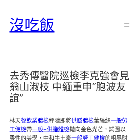
跳
至
沒吃飯
主
要
內
容
去秀傳醫院巡檢李克強會見
翁山淑枝 中緬重申“胞波友
誼”
林天
餐飲業體檢
秤隨即將
供膳體檢
蕾絲絲
一般勞
工健檢
帶
一般+供膳體檢
拋向金色光芒，試圖以
柔性的美學，中和牛土豪
一般勞工健檢
的粗暴財