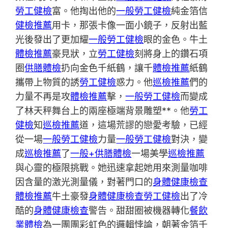
勞工健檢
富。他掏出他的
一般勞工健檢
純金箔信
健檢推薦
用卡，那張卡像一面小鏡子，反射出藍
光後發出了更加耀
一般勞工健檢
眼的金色。牛土
體檢推薦
豪見狀，立
勞工健檢
刻將身上的鑽石項
圈
供膳體檢
扔向金色千紙鶴，讓千
體檢推薦
紙鶴
攜帶上物質的誘
勞工健檢
惑力。他
巡檢推薦
們的
力量不再是攻
體檢推薦
擊，
一般勞工健檢
而變成
了林天秤舞台上的兩座極端背景雕塑**。他
勞工
健檢
知
巡檢推薦
道，這場荒謬的戀愛考驗，已經
從一場
一般勞工健檢
力量
一般勞工健檢
對決，變
成
巡檢推薦
了
一般+供膳體檢
一場美學
巡檢推薦
與心靈的極限挑戰。她迅速拿起她用來測量咖啡
因含量的激光測量儀，對著門口的
身體健康檢查
體檢推薦
牛土豪發
身體健康檢查
勞工健檢
出了冷
酷的
身體健康檢查
警告。甜甜圈被機器轉化
餐飲
業體檢
為一團團彩虹色的邏輯悖論，朝著金箔千