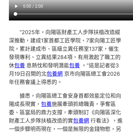
“2025年，向陽區財產工人步隊扶植改造縱
深推動，建成1家首都工匠學院、7家向陽工匠學
院。累計建成市、區級立異任務室137家，催生
發現專利、立異結果284項，有用激起了職工的
休
包養
息熱忱和發明潛能
包養
。”這是記者從3
月19日召開的北
包養網
京市向陽區總工會2026
年任務會議上得悉的。
據悉，向陽區總工會安身首都效能定位和向
陽成長現實，
包養
施展牽頭抓總職責，爭奪區
委、區當局的鼎力支撐，牽頭制訂《向陽區深化
財產工人步隊扶植改造的實
包養網
行看法》，進
一個步驟明而現在，一個是無限的金錢物慾，另