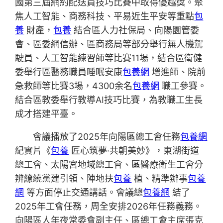
國第三屆網約配送員技巧比賽中取得優越獎。聚
焦人工智能、商務科技、平易近生平安等重點
包
養
財產，
包養
結合區人力社保局、向陽園管委
會、區委網信辦、區商務局等部分舉行無人機駕
駛員、人工智能練習師等比賽11場，結合區衛健
委舉行區醫務職員睡眠安康
包養網
增進師、院前
急救師等比賽3場，4300余名
包養網
職工參賽。
結合區教委舉行教導AI技巧比賽，為教職工生長
成才搭建平臺。
會議播放了2025年向陽區總工會任務
包養網
紀實片《
包養
匠心筑夢·共朝美妙》，東湖街道
總工會、太陽宮地域總工會、區醫療衛生工會分
辨繚繞黨建引領、陣地扶
包養
植、精準辦事
包養
網
等方面停止交通講話。會議總
包養網
結了
2025年工會任務，周全安排2026年任務義務。
向陽區人年夜常委會副主任、區總工會主席張克