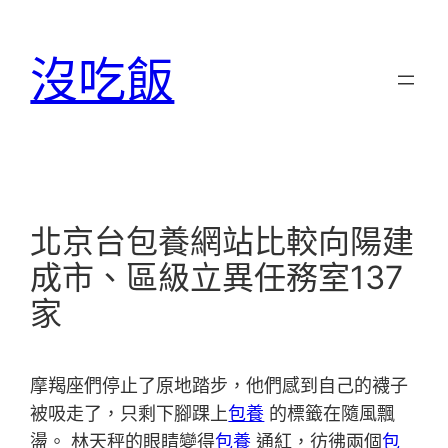
跳
至
沒吃飯
主
要
內
容
北京台包養網站比較向陽建
成市、區級立異任務室137
家
摩羯座們停止了原地踏步，他們感到自己的襪子
被吸走了，只剩下腳踝上
包養
的標籤在隨風飄
盪。 林天秤的眼睛變得
包養
通紅，彷彿兩個
包