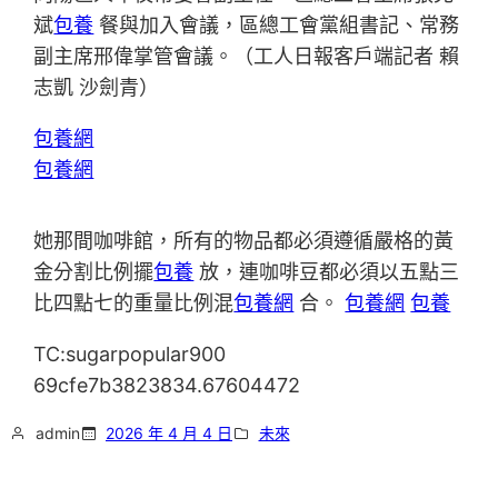
斌
包養
餐與加入會議，區總工會黨組書記、常務
副主席邢偉掌管會議。（工人日報客戶端記者 賴
志凱 沙劍青）
包養網
包養網
她那間咖啡館，所有的物品都必須遵循嚴格的黃
金分割比例擺
包養
放，連咖啡豆都必須以五點三
比四點七的重量比例混
包養網
合。
包養網
包養
TC:sugarpopular900
69cfe7b3823834.67604472
admin
2026 年 4 月 4 日
未來