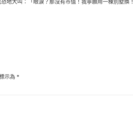
驚恐地大叫：「眼淚？那沒有市值！我寧願用一棟別墅換
標示為
*