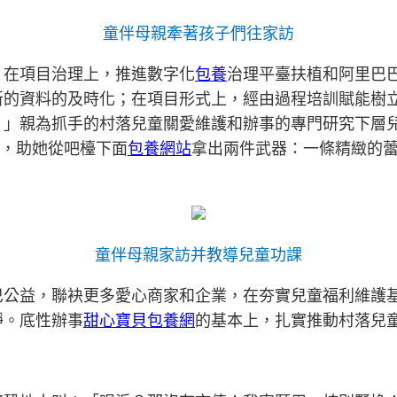
童伴母親牽著孩子們往家訪
。在項目治理上，推進數字化
包養
治理平臺扶植和阿里巴
的資料的及時化；在項目形式上，經由過程培訓賦能樹立
。」親為抓手的村落兒童關愛維護和辦事的專門研究下層
植，助她從吧檯下面
包養網站
拿出兩件武器：一條精緻的
童伴母親家訪并教導兒童功課
巴公益，聯袂更多愛心商家和企業，在夯實兒童福利維護
靜。底性辦事
甜心寶貝包養網
的基本上，扎實推動村落兒