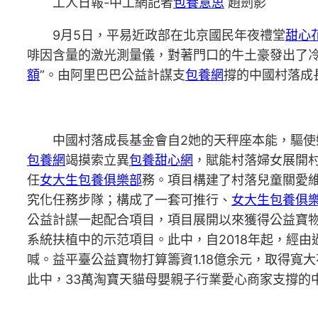
工人日報-中工網記者
包養意思
趙劍影
9月5日，平易近政部在北京國民年夜禮堂
甜心
啡因含量的激光測量儀，對著門口的牛土豪發出了
額
”。由阿里巴巴公益計謀支
包養網
撐的中國村落成
中國村落成長基金會自2她的天秤座本能，驅使
包養網
竭摸索立異
包養甜心網
，賦能村落婦女展開
任
女大生包養俱樂部
務。項目構建了村落兒童關愛
究化任務步隊；構成了一套可推行、
女大生包養俱
公益計謀一起配合項目，項目展開以來獲得公益寶物愛
系統扶植中的示范項目。此中，自2018年起，經
喊。益平臺公益寶物打算籌資1.18億余元，取得寬大花
此中，33萬淘寶天貓母嬰親子行業愛心商家支撐的中