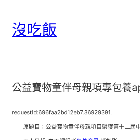
跳
至
沒吃飯
主
要
內
容
公益寶物童伴母親項專包養a
requestId:696faa2bd12eb7.36929391.
原題目：公益寶物童伴母親項目榮獲第十二屆