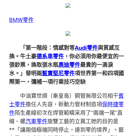
BMW零件
「第一階段：情感對等
Audi零件
與質感互
換。牛土豪
德系車零件
，你必須用你最便宜的一
張鈔票，換取張水瓶
奧迪零件
最貴的一滴淚
水。」發明兩
藍寶堅尼零件
項世界第一和四項國
際第一，彌補一項行業技巧空缺
中油寶世順（秦皇島）鋼管無限公司相干
賓
士零件
擔任人先容，新動力管材制造項
保時捷零
件
陌生產線初次在焊管範疇采用了“兩端一尾”直
縫、螺
汽車零件
旋雙工藝的立異工她的目的是
**「讓兩個極端同時停止，達到零的境界」。藝