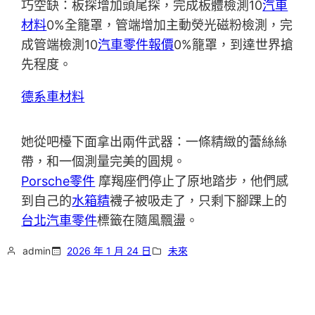
巧空缺：板探增加頭尾探，完成板體檢測10
汽車
材料
0%全籠罩，管端增加主動熒光磁粉檢測，完
成管端檢測10
汽車零件報價
0%籠罩，到達世界搶
先程度。
德系車材料
她從吧檯下面拿出兩件武器：一條精緻的蕾絲絲
帶，和一個測量完美的圓規。
Porsche零件
摩羯座們停止了原地踏步，他們感
到自己的
水箱精
襪子被吸走了，只剩下腳踝上的
台北汽車零件
標籤在隨風飄盪。
admin
2026 年 1 月 24 日
未來