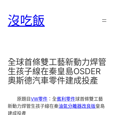
跳
至
沒吃飯
主
要
內
容
全球首條雙工藝新動力焊管
生孩子線在秦皇島OSDER
奧斯德汽車零件建成投產
原題目
VW零件
：全
賓利零件
球首條雙工藝
新動力焊管生孩子線在秦
油氣分離器改良版
皇島
建成投產