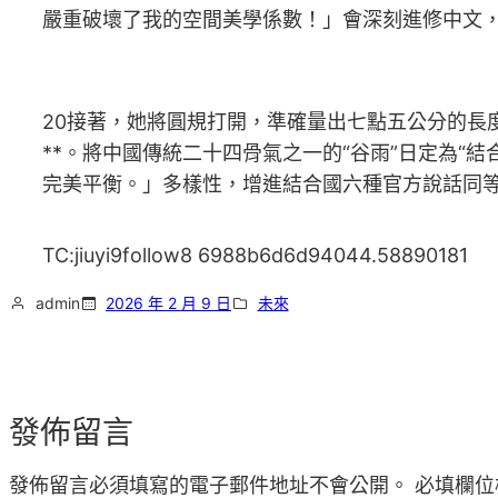
嚴重破壞了我的空間美學係數！」會深刻進修中文
20接著，她將圓規打開，準確量出七點五公分的長
**。將中國傳統二十四骨氣之一的“谷雨”日定為
完美平衡。」多樣性，增進結合國六種官方說話同
TC:jiuyi9follow8 6988b6d6d94044.58890181
admin
2026 年 2 月 9 日
未來
發佈留言
發佈留言必須填寫的電子郵件地址不會公開。
必填欄位