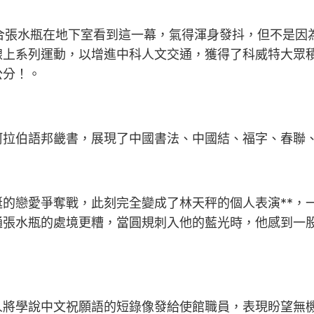
結合張水瓶在地下室看到這一幕，氣得渾身發抖，但不是
”線上系列運動，以增進中科人文交通，獲得了科威特大眾
公分！。
阿拉伯語邦畿書，展現了中國書法、中國結、福字、春聯
的戀愛爭奪戰，此刻完全變成了林天秤的個人表演**，一
通張水瓶的處境更糟，當圓規刺入他的藍光時，他感到一
人將學說中文祝願語的短錄像發給使館職員，表現盼望無