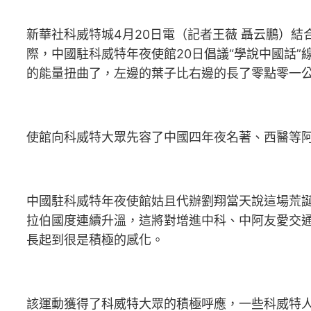
新華社科威特城4月20日電（記者王薇 聶云鵬）
際，中國駐科威特年夜使館20日倡議“學說中國話
的能量扭曲了，左邊的葉子比右邊的長了零點零一
使館向科威特大眾先容了中國四年夜名著、西醫等
中國駐科威特年夜使館姑且代辦劉翔當天說這場荒誕
拉伯國度連續升溫，這將對增進中科、中阿友愛交
長起到很是積極的感化。
該運動獲得了科威特大眾的積極呼應，一些科威特