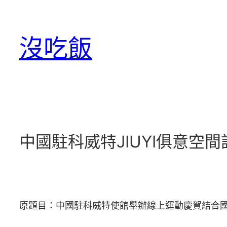
跳
至
沒吃飯
主
要
內
容
中國駐科威特JIUYI俱意
原題目：中國駐科威特使館舉辦線上運動慶賀結合