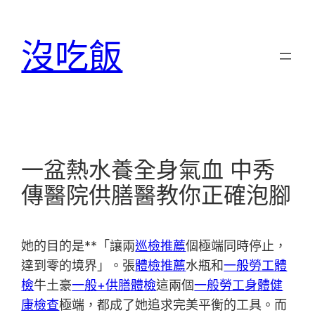
跳
至
沒吃飯
主
要
內
容
一盆熱水養全身氣血 中秀
傳醫院供膳醫教你正確泡腳
她的目的是**「讓兩
巡檢推薦
個極端同時停止，
達到零的境界」。張
體檢推薦
水瓶和
一般勞工體
檢
牛土豪
一般+供膳體檢
這兩個
一般勞工身體健
康檢查
極端，都成了她追求完美平衡的工具。而