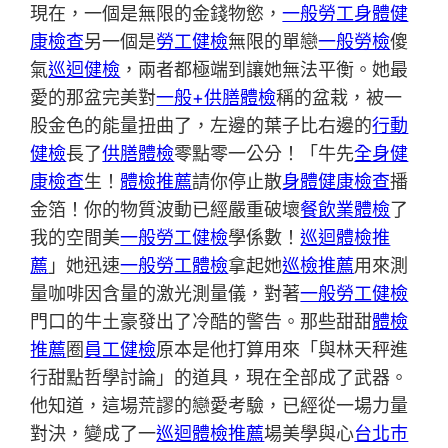
現在，一個是無限的金錢物慾，
一般勞工身體健
康檢查
另一個是
勞工健檢
無限的單戀
一般勞檢
傻
氣
巡迴健檢
，兩者都極端到讓她無法平衡。她最
愛的那盆完美對
一般+供膳體檢
稱的盆栽，被一
股金色的能量扭曲了，左邊的葉子比右邊的
行動
健檢
長了
供膳體檢
零點零一公分！「牛先
全身健
康檢查
生！
體檢推薦
請你停止散
身體健康檢查
播
金箔！你的物質波動已經嚴重破壞
餐飲業體檢
了
我的空間美
一般勞工健檢
學係數！
巡迴體檢推
薦
」她迅速
一般勞工體檢
拿起她
巡檢推薦
用來測
量咖啡因含量的激光測量儀，對著
一般勞工健檢
門口的牛土豪發出了冷酷的警告。那些甜甜
體檢
推薦
圈
員工健檢
原本是他打算用來「與林天秤進
行甜點哲學討論」的道具，現在全部成了武器。
他知道，這場荒謬的戀愛考驗，已經從一場力量
對決，變成了一
巡迴體檢推薦
場美學與心
台北巿