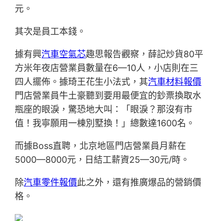
元。
其次是員工本錢。
據有興
汽車空氣芯
趣思報告觀察，薛記炒貨80平
方米年夜店營業員數量在6—10人，小店則在三
四人擺佈。據琦王花生小法式，其
汽車材料報價
門店營業員牛土豪聽到要用最便宜的鈔票換取水
瓶座的眼淚，驚恐地大叫：「眼淚？那沒有市
值！我寧願用一棟別墅換！」總數達1600名。
而據Boss直聘，北京地區門店營業員月薪在
5000—8000元，日結工薪資25—30元/時。
除
汽車零件報價
此之外，還有推廣爆品的營銷價
格。