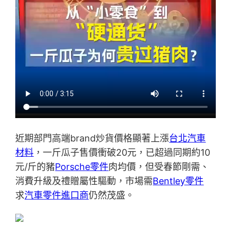
近期部門高端brand炒貨價格顯著上漲
台北汽車
材料
，一斤瓜子售價衝破20元，已超過同期約10
元/斤的豬
Porsche零件
肉均價，但受春節剛需、
消費升級及禮贈屬性驅動，市場需
Bentley零件
求
汽車零件進口商
仍然茂盛。