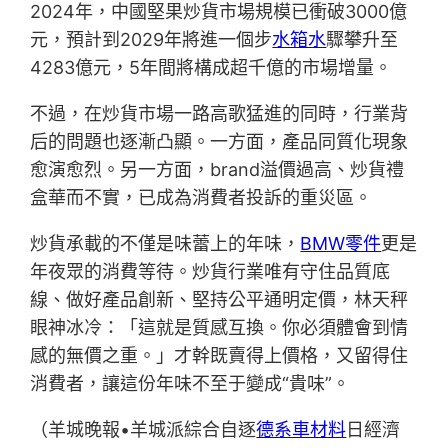
2024年，中國堅果炒貨市場規模已衝破3000億
元，預計到2029年將進一個步
水箱水
驟攀升至
4283億元，5年間將構成超千億的市場增量。
不過，在炒貨市場一路高歌猛進的同時，行業背
后的問題也逐漸凸顯。一方面，產品同質化現象
愈演愈烈。另一方面，brand溢價過高、炒貨禮
盒華而不實，已成為消費者投訴的重災區。
炒貨承載的不僅是味蕾上的年味，
BMW零件
更是
年夜眾的消費等待。炒貨行業唯有守住品質底
線、做好產品創新、堅持公平通明定價，林天秤
眼神冰冷：「這就是質感互換。你必須體會到情
感的無價之重。」才幹既賣得上價格，又留得住
消費者，讓這份年味不至于變成“貴味”。
（羊城晚報•羊城派綜合自逐
德系車材料
日經濟