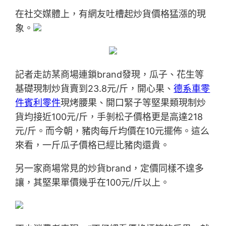
在社交媒體上，有網友吐槽起炒貨價格猛漲的現
象。
記者走訪某商場連鎖brand發現，瓜子、花生等
基礎現制炒貨賣到23.8元/斤，開心果、
德系車零
件
賓利零件
現烤腰果、開口緊子等堅果類現制炒
貨均接近100元/斤，手剝松子價格更是高達218
元/斤。而今朝，豬肉每斤均價在10元擺佈。這么
來看，一斤瓜子價格已經比豬肉還貴。
另一家商場常見的炒貨brand，定價同樣不遑多
讓，其堅果單價幾乎在100元/斤以上。