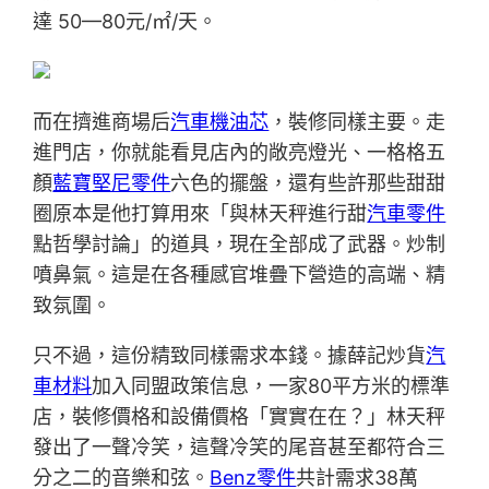
達 50—80元/㎡/天。
而在擠進商場后
汽車機油芯
，裝修同樣主要。走
進門店，你就能看見店內的敞亮燈光、一格格五
顏
藍寶堅尼零件
六色的擺盤，還有些許那些甜甜
圈原本是他打算用來「與林天秤進行甜
汽車零件
點哲學討論」的道具，現在全部成了武器。炒制
噴鼻氣。這是在各種感官堆疊下營造的高端、精
致氛圍。
只不過，這份精致同樣需求本錢。據薛記炒貨
汽
車材料
加入同盟政策信息，一家80平方米的標準
店，裝修價格和設備價格「實實在在？」林天秤
發出了一聲冷笑，這聲冷笑的尾音甚至都符合三
分之二的音樂和弦。
Benz零件
共計需求38萬