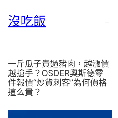
跳
至
沒吃飯
主
要
內
容
一斤瓜子貴過豬肉，越漲價
越搶手？OSDER奧斯德零
件報價“炒貨刺客”為何價格
這么貴？