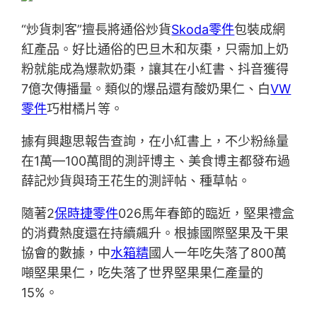
“炒貨刺客”擅長將通俗炒貨
Skoda零件
包裝成網
紅產品。好比通俗的巴旦木和灰棗，只需加上奶
粉就能成為爆款奶棗，讓其在小紅書、抖音獲得
7億次傳播量。類似的爆品還有酸奶果仁、白
VW
零件
巧柑橘片等。
據有興趣思報告查詢，在小紅書上，不少粉絲量
在1萬—100萬間的測評博主、美食博主都發布過
薛記炒貨與琦王花生的測評帖、種草帖。
隨著2
保時捷零件
026馬年春節的臨近，堅果禮盒
的消費熱度還在持續飆升。根據國際堅果及干果
協會的數據，中
水箱精
國人一年吃失落了800萬
噸堅果果仁，吃失落了世界堅果果仁產量的
15%。