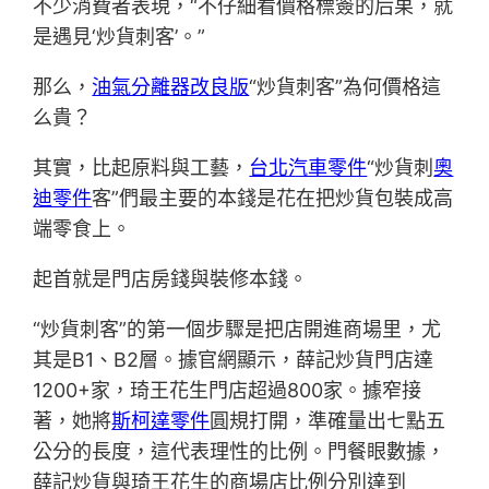
不少消費者表現，“不仔細看價格標簽的后果，就
是遇見‘炒貨刺客’。”
那么，
油氣分離器改良版
“炒貨刺客”為何價格這
么貴？
其實，比起原料與工藝，
台北汽車零件
“炒貨刺
奧
迪零件
客”們最主要的本錢是花在把炒貨包裝成高
端零食上。
起首就是門店房錢與裝修本錢。
“炒貨刺客”的第一個步驟是把店開進商場里，尤
其是B1、B2層。據官網顯示，薛記炒貨門店達
1200+家，琦王花生門店超過800家。據窄接
著，她將
斯柯達零件
圓規打開，準確量出七點五
公分的長度，這代表理性的比例。門餐眼數據，
薛記炒貨與琦王花生的商場店比例分別達到